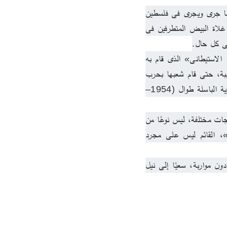
كذلك نقول إن نظام «الأبارتهايد» أو الفصل والتمييز العنصرى فى منطقة جنوب إفريقيا ليس شبيهًا بما جرى ويجرى فى فلسطين 
المحتلة؛ فليس ما يجرى من قبيل التمييز العنصرى فحسب، ولكن القيام بما لم يتم القيام به من طرف غلاة البيض المتطرفين فى 
لى كل حال.
وإن لم يكن النموذج الصهيونى – الإسرائيلى مشابها للأبارتهايد، فهو بعيد جدًا كذلك عن «الاستعمار الاستيطانى» الذى قام به 
المستعمرون من فرنسا وهولندا والبرتغال فى مناطق إفريقية وآسيوية عديدة، وفى الجزائر العربية الحبيبة، حتى قام شعبها بحرب 
تحرير ضروس ضد المستوطنين الغزاة وذهب منه نحو مليونين من الشهداء فى سياق المقاومة الجزائرية الباسلة طوال (1954–
والخلاصة أن ما يعمل عليه اليمين الصهيونى المتطرف، من دعاة «إسرائيل الكبرى» والقريبون منه بدرجات مختلفة، ليس نوعًا من 
تحويل الفلسطينيين إلى مجرد (طبقة من العبيد) بأشكال مختلفة. إنما هو سيناريو «الهنود الحمر»، القائم ليس على مجرد 
فما الذى يمكن عمله حيال ذلك؟ إنه نهج «التحرر الوطنى» الجذرى والممتد، حتى يتم إحقاق الحق دون مواربة، سعيًا إلى نيل 