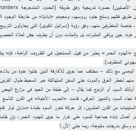
صهيونى المتطرف).
ستينيات من القرن العشرين، إثر حركة تحرر السود بقيادة «مارتن لوثر كنج
دم وساق بدرجات متنوعة، ربما حتى الآن.!