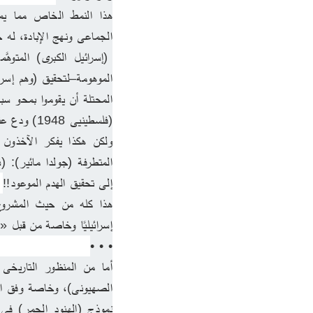
الجماعى ونهج الإبادة، له خ
(فلسطينيى 1948) ودع عنك نحو مليون ونصف المليون من فلسطينيى المهجر أو «الدياسبورا».
إلى تحقيق الهدم الموعود!!
إسرائيليًا وخاصة من قبل «
• • •