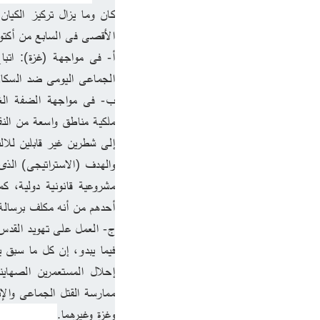
الأقصى فى السابع من أكتوبر 2023؛ وأخذ هذا التركيز منحى محددًا قائمًا ع
الجماعى اليومى ضد السكان،
إلى شطرين غير قابلين للالت
أحدهم من أنه مكلف برسالة 
ج- العمل على تهويد القدس الشرقية بالكامل تقريب
وغزة وغيرهما.