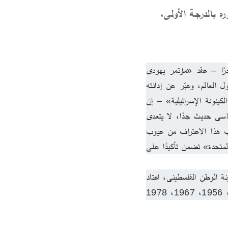
ه بالدرجة الأولى،
جاء فى بعض الأخبار أنه تم – مؤخرًا – عقد «مؤتمر يهودى 
عالمى» فى العاصمة النمسـاوية فيينا، مناهض للصهيونية، ضم زهاء خمسمائة مشارك من مختلف دول العالم، وعبّر عن إدانته 
لإسرائيل كنظام للفصل العنصرى. هذا يذهب بنا إلى ضرورة إلقاء نظرة فاحصة مقارنة على جوهر «الكينونة الإسرائيلية» – إن 
صحّ التعبير – باطنًا وظاهرًا، وما يدل عليه ذلك من الناحية التاريخية والفلسفية. «إسرائيل» كيان سياسى حديث جدًا، لا يتعدى 
عمره سبعة وسبعين عامًا، باعتبار قيامه وفق اعتراف الأمم المتحدة به فى عام 1948، برغم ما شاب هذا الاعتراف من عيوب 
قانونية بارزة، لعل أهمها أن «الملف» الذى تقدمت به إسرائيل لطلب عضوية المنظمة الدولية «الأمم المتحدة» تضمن تأكيدًا على 
هذا الكيان السياسى بالغ القصر من حيث المدى الزمنى، والذى قام بواسطة الاعتداء الصارخ على كينونة الوطن الفلسطينى، اعتاد 
على اتباع سبيل الحرب والعنف الموجه ضد البلدان العربية المحيطة بفلسطين من كل جانب (1948، 1956، 1967، 1978 