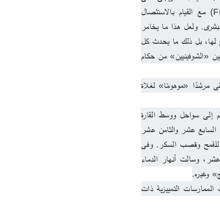
أراضى ما أسموهم (السكان الأصليين) بصورة تدريجية وفق طريقة (الحدود المتدحرجة Frontiers) مع القيام بالاستئصال 
العضوى لأولئك السكان، عن طريق قتلهم وسلخ جلود رءوسهم، ومحوهم «إباديًا» من خارطة الوجود البشرى. ولعل هذا ما يخامر 
أذهان الصهاينة الإسرائيليين، خاصة المتطرفين منهم، وفق رؤية (إسرائيل الكبرى) التى يحاولون الترويج لها، بل ذلك ما يحدث كل 
صباح ومساء هذه الأيام فى غزة، حين يرتقى العشرات بل والمئات دون أن يطرف جفن لغلاة العنصريين «الشوفينيين» من حكام 
ورغم أن احتذاء نحو نموذج «الهنود الحمر» يعتبر من قبيل المستحيل فى الظروف الراهنة، فإنه يبقى مرشدًا «موهومًا» لغلاة 
نموذج «الهنود الحمر» – الوهمى مع ذلك – مختلف عما جرى للأفارقة الذين جُلبوا عنوة من بلادهم إلى سواحل ووسط القارة 
الإفريقية، وتعريض الملايين منهم لخطر الغرق والموت على السفن المتهالكة عبر المحيط طوال القرنين السابع عشر والثامن عشر 
بالذات، ومن ثم تحويلهم – أولئك السود أو الزنوج كما يقال – إلى طبقة من العبيد فى مزارع البيض للقمح وقصب السكر. وفى 
سبيل تأكيد الرؤية العنصرية تجاه السود والتمييز العرقى، قامت «الحرب الأهلية» فى القرن التاسع عشر، وسالت أنهار الدماء 
» وغيره.
والحق أنه، مع ذلك، لم تجر أعمال إبادة جماعية للسود على غرار ما جرى للهنود الحمر، وإن ظلت الممارسات التمييزية ذات 