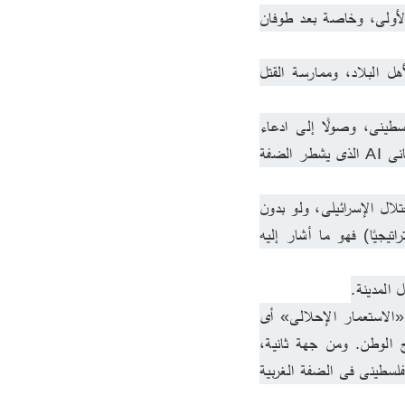
كان وما يزال تركيز الكيان الإسرائيلى عدوانيا - هجوميا على الوطن الفلسطينى وما جاوره بالدرجة الأولى، وخاصة بعد طوفان 
أ- فى مواجهة (غزة): اتباع نهج الإبادة الجماعية (Genocide)، والعمل على التهجير القسرى لأهل البلاد، وممارسة القتل 
ب- فى مواجهة الضفة الغربية: الاستيطان الصهيونى المبرمج ضد الأرض والسكان من الوطن الفلسطينى، وصولًا إلى ادعاء 
ملكية مناطق واسعة من النقب وتقطيع أوصال الوطن، وخاصة بعد كشف الغطاء عن المشروع الاستيطانى AI الذى يشطر الضفة 
والهدف (الاستراتيجى) الذى يعلنه غلاة اليمين الصهيونى المتطرف، ضمّ الضفة الغربية إلى كيان الاحتلال الإسرائيلى، ولو بدون 
مشروعية قانونية دولية، كما جرى عليه الحال مع مرتفعات الجولان السورية؛ أما الهدف (الأبعد استراتيجيًا) فهو ما أشار إليه 
فيما يبدو، إن كل ما سبق يؤدى إلى محاولة مصمَّمة قوامها، من جهة أولى، ما يمكن أن نطلق عليه «الاستعمار الإحلالى» أى 
إحلال المستعمرين الصهاينة محل أهل البلاد من الوطن الفلسطينى، وتهجير هؤلاء قسريًا إلى خارج الوطن. ومن جهة ثانية، 
ممارسة القتل الجماعى والإبادة كنهج متبع فى مواجهة أية مقاومة تبديها نويات حركة التحرر الوطنى الفلسطينى فى الضفة الغربية 