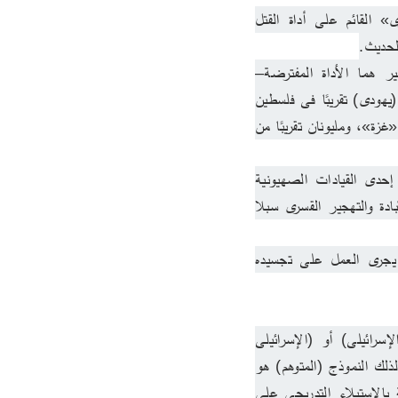
هذا النمط الخاص مما يمكن تسميته «بالاستعمار الإحلالى»، وبتعبير أدق: «الإحلال الاستعمارى» القائم على أداة القتل 
لحديث.
 (إسرائيل الكبرى) المتوهَّمة، على هذا النحو، تحل محل فلسطين، الوطن والأهل، والقتل والتهجير هما الأداة المفترضة– 
الموهومة–لتحقيق (وهم إسرائيل الكبرى) تلك التى يستحيل تحقيقها أصلًا. إذ كيف يمكن لسبعة ملايين (يهودى) تقريبًا فى فلسطين 
المحتلة أن يقوموا بمحو سبعة ملايين آخرين من الفلسطينيين: منهم أربعة ملايين تقريبا فى «الضفة» و«غزة»، ومليونان تقريبًا من 
ولكن هكذا يفكر الآخذون بزمام الحكم داخل الكيان الإسرائيلى، وفق ما ذكره بعض ما نُسب إلى إحدى القيادات الصهيونية 
المتطرفة (جولدا مائير): (شعب بلا وطن) يذهب إلى (وطن بلا شعب)..! وليكن القتل الجماعى والإبادة والتهجير القسرى سبلا 
هذا كله من حيث المشروع (الصهيونى الإسرائيلى)، أو المشروع الصهيونى بما هو كذلك، وكما يجرى العمل على تجسيده 
أما من المنظور التاريخى المقارن، فيمكن القول إن أقرب النماذج التاريخية للنموذج (الصهيونى الإسرائيلى) أو (الإسرائيلى 
الصهيونى)، وخاصة وفق اليمين الصهيونى المتطرف، كما أشرنا غير مرة؛ إن أقرب النماذج التاريخية لذلك النموذج (المتوهم) هو 
نموذج (الهنود الحمر) فى أمريكا الشمالية، إذ قام المستوطنون البيض القادمون من القارة الأوروبية بالاستيلاء التدريجى على 