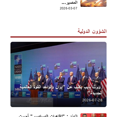
المصير...
2026-03-07
الشؤون الدولية
روبرت بايب يكتب عن "إيران وقواعد القوة العالمية
الجديدة"
2026-07-28
الهند : "تظاهرات الصراصير" أجبرت