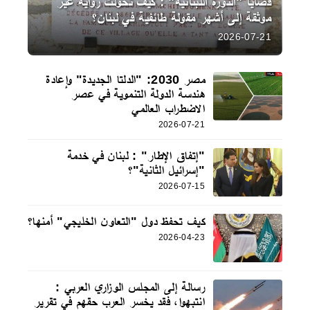
قضايا "الثورة اللبنانية" : كيف تحولت رواية غير
موثقة إلى أشهر مقولة طائفية في لبنان؟
2026-07-21
مصر 2030: "الدلتا الجديدة" وإعادة
هندسة الدولة التنموية في عصر
الاضطراب العالمي
2026-07-21
"إتفاق الإطار" : لبنان في خدمة
"إسرائيل الثانية"؟
2026-07-15
كيف تحفظ دول "التعاون الخليجي" أمنها؟
2026-04-23
رسالة إلى المجلس الوزاري العربي :
انتبهوا، فقد يخسر العرب حقهم في تقرير