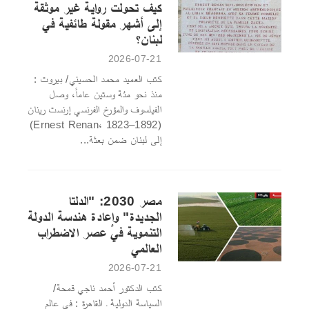
كيف تحولت رواية غير موثقة
إلى أشهر مقولة طائفية في
لبنان؟
2026-07-21
كتب العميد محمد الحسيني/ بيروت :
منذ نحو مئة وستين عاماً، وصل
الفيلسوف والمؤرخ الفرنسي إرنست رينان
(Ernest Renan، 1823–1892)
إلى لبنان ضمن بعثة...
مصر 2030: "الدلتا
الجديدة" وإعادة هندسة الدولة
التنموية في عصر الاضطراب
العالمي
2026-07-21
كتب الدكتور أحمد ناجي قمحة/
السياسة الدولية ـ القاهرة : في عالم