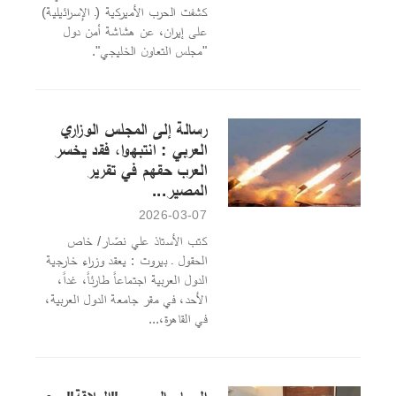
كشفت الحرب الأميركية (ـ الإسرائيلية)
على إيران، عن هشاشة أمن دول
"مجلس التعاون الخليجي".
رسالة إلى المجلس الوزاري
العربي : انتبهوا، فقد يخسر
العرب حقهم في تقرير
المصير...
2026-03-07
كتب الأستاذ علي نصّار/ خاص
الحقول ـ بيروت : يعقد وزراء خارجية
الدول العربية اجتماعاً طارئاً، غداً،
الأحد، في مقر جامعة الدول العربية،
في القاهرة،...