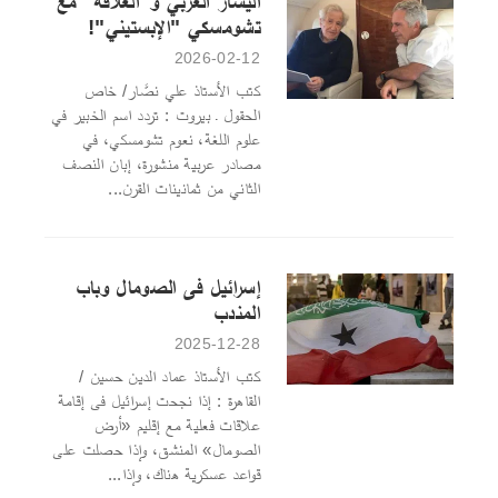
اليسار العربي و"العلاقة" مع
تشومسكي "الإبستيني"!
2026-02-12
كتب الأستاذ علي نصَّار/ خاص
الحقول ـ بيروت : تردد اسم الخبير في
علوم اللغة، نعوم تشومسكي، في
مصادر عربية منشورة، إبان النصف
الثاني من ثمانينات القرن...
إسرائيل فى الصومال وباب
المندب
2025-12-28
كتب الأستاذ عماد الدين حسين /
القاهرة : إذا نجحت إسرائيل فى إقامة
علاقات فعلية مع إقليم «أرض
الصومال» المنشق، وإذا حصلت على
قواعد عسكرية هناك، وإذا...