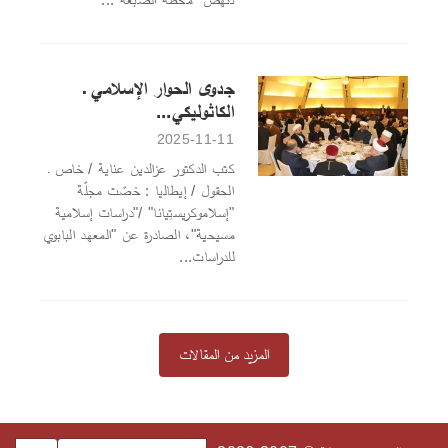
جدوى الحوار الإسلامي ـ
الكاثوليكي...
2025-11-11
كتب الدكتور عزالدين عناية / خاص ـ
الحقول / إيطاليا : خصّت مجلّة
"إسلاموكريستِيانا" /"دراسات إسلامية
مسيحية"، الصادرة عن "المعهد البابوي
للدراسات...
المزيد من المقالات