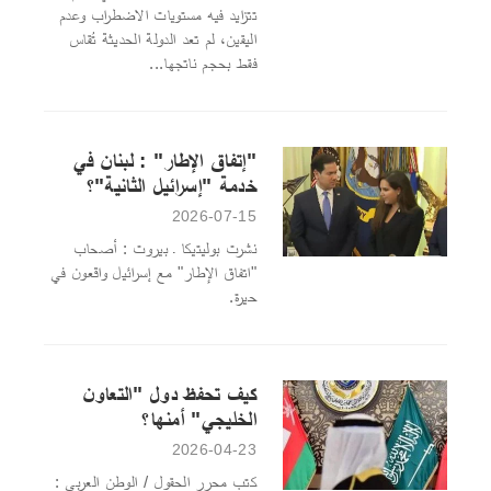
تتزايد فيه مستويات الاضطراب وعدم
اليقين، لم تعد الدولة الحديثة تُقاس
فقط بحجم ناتجها...
"إتفاق الإطار" : لبنان في
خدمة "إسرائيل الثانية"؟
2026-07-15
نشرت بوليتيكا ـ بيروت : أصحاب
"اتفاق الإطار" مع إسرائيل واقعون في
حيرة.
كيف تحفظ دول "التعاون
الخليجي" أمنها؟
2026-04-23
كتب محرر الحقول / الوطن العربي :