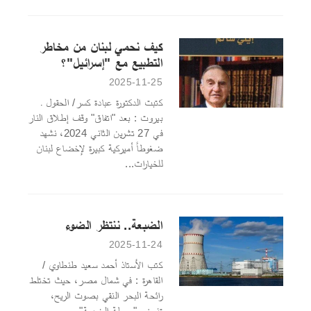
كيف نحمي لبنان من مخاطر
التطبيع مع "إسرائيل"؟
2025-11-25
كتبت الدكتورة عبادة كسر/ الحقول ـ
بيروت : بعد "اتفاق" وقف إطلاق النار
في 27 تشرين الثاني 2024، نشهد
ضغوطاً أميركية كبيرة لإخضاع لبنان
للخيارات...
الضبعة.. ننتظر الضوء
2025-11-24
كتب الأستاذ أحمد سعيد طنطاوي /
القاهرة : في شمال مصر، حيث تختلط
رائحة البحر النقي بصوت الريح،
تنهض "محطة الضبعة"...