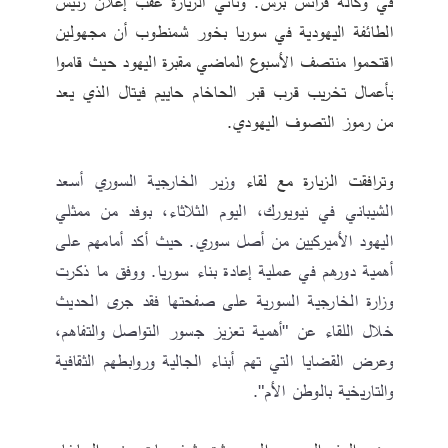
في وكالة فرانس برس. وتأتي الزيارة عقب إعلان رئيس 
الطائفة اليهودية في سوريا بخور شمنطوب أن مجهولين 
اقتحموا منتصف الأسبوع الماضي مقبرة اليهود حيث قاموا 
بأعمال تخريب قرب قبر الحاخام حاييم فيتال الذي يعد 
من رموز التصوف اليهودي. 
وترافقت الزيارة مع لقاء 
وزير الخارجية السوري أسعد 
الشيباني في نيويورك، اليوم الثلاثاء، بوفد من ممثلي 
اليهود الأميركيين من أصل سوري. حيث أكد أمامهم على 
أهمية دورهم في عملية إعادة بناء سوريا. ووفق ما ذكرت 
وزارة الخارجية السورية على صفحتها فقد جرى الحديث 
خلال اللقاء عن "أهمية تعزيز جسور التواصل والتفاهم، 
وعرض القضايا التي تهم أبناء الجالية وروابطهم الثقافية 
والتاريخية بالوطن الأم".