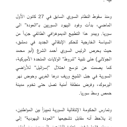
ومنذ سقوط النظام السوري السابق في 27 كانون الأول 
الماضي، بدأت وفود اليهود السوريين بـ"العودة" الى 
سوريا. ويبدو هذا التطبيع الديموغرافي الطائفي جزءاً من 
السياسة الخارجية للحكم الإنتقالي الجديد في دمشق، 
حيث يحرص الرئيس السوري أحمد الشرع (أبو محمد 
الجولاني) على تلبية "شروط" الولايات المتحدة الأميركية، 
كما يصمت عن توسع احتلال "إسرائيل" للأراضي 
السورية في جبل الشيخ وريف درعا الغربي وحوض نهر 
اليرموك، وفرض منطقة أمنية تصل حتى تخوم مدينة 
حمص وسط سوريا. 
وتمارس الحكومة الإنتقالية السورية تمييزاً بين المواطنين، 
إذ يلاحظ أنه مقابل تشجيعها "العودة اليهودية" إلى 
سوريا، فإنها ترفض إعادة النازحين السوريين من لبنان. 