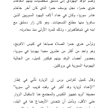
وضم الوفد اليهودي إلى دمشق شخصيات بينهم الحاخام 
هنري حمرا، نجل يوسف حمرا الذي كان آخر حاخام 
غادر سوريا، وكان في عداد آلاف اليهود السوريين الذين 
سافروا منها مطلع التسعينات. وهو كان زار دمشق مع 
ابنه في شباط/فبراير، وذلك للمرة الأولى منذ مغادرته.
وترأس هنري حمرا الصلاة صباحا في كنيس الافرنج، 
وهو واحد من أكثر من عشرين معبدا يهوديا في سوريا، 
بحضور أعضاء الوفد بينهم فيكتور كميل، من الجالية 
اليهودية السورية في بروكلين.
وقال كميل لفرانس برس إن الزيارة تأتي في إطار 
"الإعداد لزيارة وفد أكبر في وقت قريب الى سوريا" 
مضيفا "نريد تجهيز الكنيس والمجتمع هنا لاستقبال الزوار 
على الأقل، ونأمل أن تتحسّن الأوضاع هنا في البلد، 