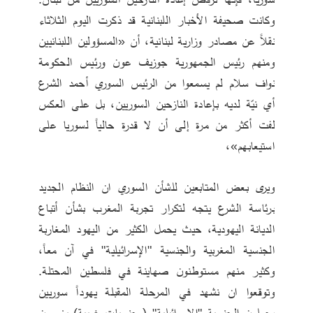
وكانت صحيفة الأخبار اللبنانية قد ذكرت اليوم الثلاثاء 
نقلاً عن مصادر وزارية لبنانية، أن «المسؤولين اللبنانيين 
ومنهم رئيس الجمهورية جوزيف عون ورئيس الحكومة 
نواف سلام لم يسمعوا من الرئيس السوري أحمد الشرع 
أي نيّة لديه بإعادة النازحين السوريين، بل على العكس 
لفت أكثر من مرة إلى أن لا قدرة حالياً لسوريا على 
استيعابهم»، 
ويرى بعض المتابعين للشأن السوري ان النظام الجديد 
برئاسة الشرع يتجه لتكرار تجربة المغرب بشأن أتباع 
الديانة اليهودية، حيث يحمل الكثير من اليهود المغاربة 
الجنسية المغربية والجنسية "الإسرائيلية" في آن معاً، 
وكثير منهم مستوطنون صهاينة في فلسطين المحتلة. 
وتوقعوا ان نشهد في المرحلة المقبلة يهوداً سوريين 
يحملون الجنسية "الإسرائيلية" (وجنسيات غربية) يزورون 