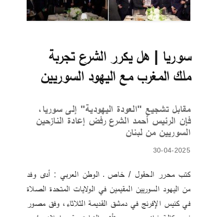
سوريا | هل يكرر الشرع تجربة
ملك المغرب مع اليهود السوريين
مقابل تشجيع "العودة اليهودية" إلى سوريا،
فإن الرئيس أحمد الشرع رفض إعادة النازحين
السوريين من لبنان
30-04-2025
كتب محرر الحقول / خاص ـ الوطن العربي : أدى وفد 
من اليهود السوريين المقيمين في الولايات المتحدة الصلاة 
في كنيس الإفرنج في دمشق القديمة الثلاثاء، وفق مصور 