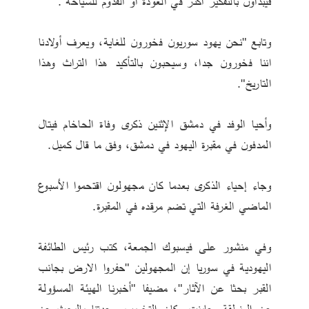
فيبدأون بالتفكير أكثر في العودة أو القدوم للسياحة".
وتابع "نحن يهود سوريون فخورون للغاية، ويعرف أولادنا 
اننا فخورون جدا، وسيحبون بالتأكيد هذا التراث وهذا 
التاريخ".
وأحيا الوفد في دمشق الإثنين ذكرى وفاة الحاخام فيتال 
المدفون في مقبرة اليهود في دمشق، وفق ما قال كميل.
وجاء إحياء الذكرى بعدما كان مجهولون اقتحموا الأسبوع 
الماضي الغرفة التي تضم مرقده في المقبرة.
وفي منشور على فيسبوك الجمعة، كتب رئيس الطائفة 
اليهودية في سوريا إن المجهولين "حفروا الارض بجانب 
القبر بحثا عن الآثار"، مضيفا "أخبرنا الهيئة المسؤولة 
عن المنطقة وعاينت مكان التخريب ووعدتنا بالبحث عن 