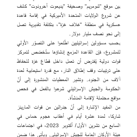
بين موقع "شومريم" وصحيفة "يديعوت أحرونوت" كشف 
عن شروع الولايات المتحدة الأميركية في إقامة قاعدة 
عسكرية في منطقة "غلاف غزة"، بتكلفة تقديرية تصل 
إلى نحو نصف مليار دولار.
بحسب مسؤولين إسرائيليين اطّلعوا على التصوّر الأولي 
للمشروع، فإن القاعدة المزمع إنشاؤها ستُخصّص لتمركز 
قوات دولية يُفترض أن تعمل داخل قطاع غزة للحفاظ 
على ترتيبات وقف إطلاق النار، مع قدرة استيعابية لعدة 
آلاف من الجنود. وتشير المعطيات المنشورة إلى أنّ 
الحكومة والجيش الإسرائيلي شرعوا بالفعل في فحص 
مواقع محتملة لإقامة المنشأة.
من المفيد الإشارة إلى أنّ جنرالين من قوات المارينز 
شاركا، لمدة عشرة أيام في أعقاب هجوم حماس في 
السابع من تشرين الأول/ أكتوبر 2023، في اجتماعات 
هيئة الأركان العامة للجيش الإسرائيلي. ويأتي هذا ضمن 