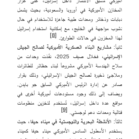
أميركي مُسبق الانتشار داخل إسرائيل، على غرار 
المخازن الأميركية في أوروبا والسعودية، بحيث يشمل 
دبابات وذخائر ومعدات طبية جاهزة للاستخدام في حال 
نشوب مواجهة في الخليج، مع إمكانية استخدام إسرائيل 
[8]
لهذا المخزون في حالات الطوارئ. 
ثانياً: 
مشاريع البناء العسكرية الأميركية لصالح الجيش 
الإسرائيلي
، فخلال صيف 2025، نفّذت وحدات من 
سلاح الهندسة الأميركي مشروعاً لبناء حظائر للطائرات 
وملاجئ ذخيرة لصالح الجيش الإسرائيلي، وذلك بقرار 
صادر عن إدارة الرئيس الأميركي السابق جو بايدن. 
ويضاف إلى ذلك وجود مستودعات أميركية أخرى في 
مواقع عدة داخل إسرائيل، تُستخدم لتخزين منظومات 
[9]
قتالية ومعدات دعم لوجستي. 
ثالثاً: 
الأنشطة البحرية واللوجستية في ميناء حيفا
، حيث 
يستخدم الأسطول السادس الأميركي ميناء حيفا كميناء 