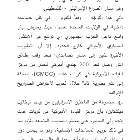
وفي مسار الصراع الإسرائيلي - الفلسطيني.
يأتي هذا التوجّه – وفقاً للتقرير - في ظل حساسية 
داخلية في الولايات المتحدة نفسها، حيث يعارض تيار 
واسع داخل الحزب الجمهوري أي توسّع في الانتشار 
العسكري الأميركي خارج الحدود. إلا أن التطورات 
الأخيرة تشير إلى مسار تصاعدي؛ فبعد وقف إطلاق 
النار وصل نحو 200 جندي أميركي للعمل من مركز 
القيادة الأميركية في كريات غات (CMCC)، إضافة 
إلى نشر بطارية "ثاد" خلال الحرب لاعتراض الصواريخ 
الإيرانية.
ترى مجموعة من الباحثين الإسرائيليين من بينهم ميخائيل 
ميلشتاين، بأن مركز القيادة الأميركية في كريات غات 
يتجه إلى السيطرة على معظم العمليات المتعلقة بغزة، بما 
في ذلك توزيع المساعدات الإنسانية، وهو ما يهمّش دور 
إسرائيل الذي كان مركزياً في هذا المجال. وفي ظل هذا، 