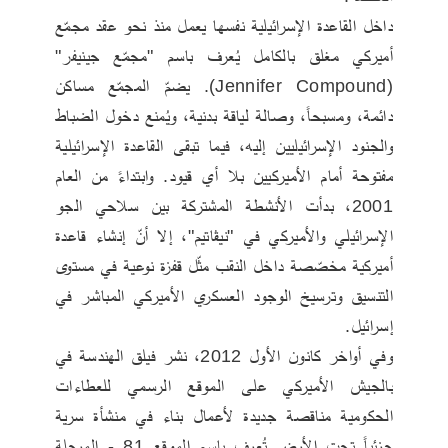
داخل القاعدة الإسرائيلية نفسها يعمل منذ نحو عقد مجمّع 
أميركي مغلق بالكامل يُعرف باسم "مجمّع جينيفر" 
(Jennifer Compound). يضمّ المجمّع مساكن 
دائمة، ومسبحاً، وصالة لياقة بدنية، ويُمنع دخول الضباط 
والجنود الإسرائيليين إليه، فيما تبقى القاعدة الإسرائيلية 
مفتوحة أمام الأميركيين بلا أي قيود. وابتداءً من العام 
2001، بدأت الأنشطة المشتركة بين سلاحي الجو 
الإسرائيلي والأميركي في "نيڤاتيم"، إلا أنّ إنشاء قاعدة 
أميركية مخصّصة داخل النقب مثّل قفزة نوعية في مستوى 
التنسيق وترسيخ الوجود العسكري الأميركي المباشر في 
إسرائيل.
وفي أواخر كانون الأول 2012، نشر فيلق الهندسة في 
بالجيش الأميركي على الموقع الرسمي للعطاءات 
الحكومية مناقصة جديدة لأعمال بناء في منشأة سرية 
جزئياً تحت الأرض تُعرف باسم الموقع 81 - المرحلة 