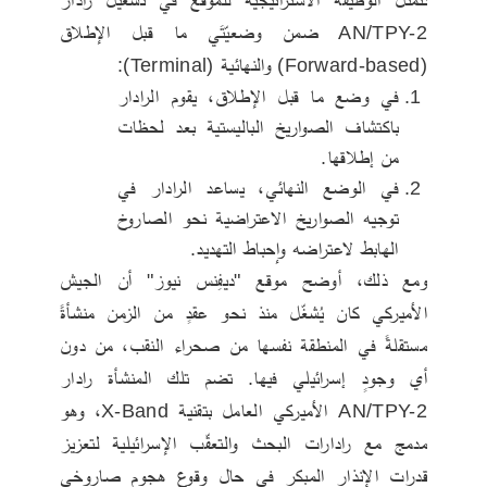
AN/TPY-2 ضمن وضعيّتَي ما قبل الإطلاق 
(Forward-based) والنهائية (Terminal):
في وضع ما قبل الإطلاق، يقوم الرادار 
باكتشاف الصواريخ الباليستية بعد لحظات 
من إطلاقها.
في الوضع النهائي، يساعد الرادار في 
توجيه الصواريخ الاعتراضية نحو الصاروخ 
الهابط لاعتراضه وإحباط التهديد.
ومع ذلك، أوضح موقع "ديفِنس نيوز" أن الجيش 
الأميركي كان يُشغّل منذ نحو عقدٍ من الزمن منشأةً 
مستقلةً في المنطقة نفسها من صحراء النقب، من دون 
أي وجودٍ إسرائيلي فيها. تضم تلك المنشأة رادار 
AN/TPY-2 الأميركي العامل بتقنية X-Band، وهو 
مدمج مع رادارات البحث والتعقّب الإسرائيلية لتعزيز 
قدرات الإنذار المبكر في حال وقوع هجوم صاروخي 