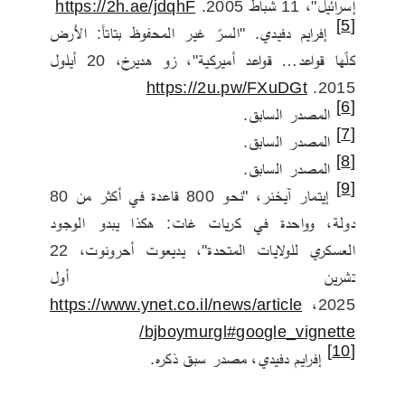
إسرائيل"، 11 شباط 2005. 
https://2h.ae/jdqhF
[5]
 إفرايم دفيدي. "السرّ غير المحفوظ بتاتاً: الأرض 
كلّها قواعد… قواعد أميركية"، زو هديرخ، 20 أيلول 
https://2u.pw/FXuDGt
2015. 
[6]
 المصدر السابق.
[7]
 المصدر السابق. 
[8]
 المصدر السابق.
[9]
 إيتمار آيخنر، "نحو 800 قاعدة في أكثر من 80 
دولة، وواحدة في كريات غات: هكذا يبدو الوجود 
العسكري للولايات المتحدة"، يديعوت أحرونوت، 22 
تشرين أول 
https://www.ynet.co.il/news/article
2025، 
/bjboymurgl#google_vignette
[10]
 إفرايم دفيدي، مصدر سبق ذكره.