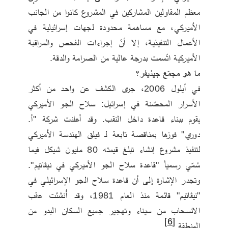
معظم المقاولين المشاركين في المشروع كانوا من الجانب 
الأميركي، مع مساهمة محدودة لجهات إسرائيلية في 
الأعمال التنفيذية، إلا أنّ إجراءات الفحص والمراقبة 
الأميركية اتّسمت بدرجة عالية من الصرامة والدقة.
ما هو مجمّع جينيفر؟
في أيلول 2006، جرى الكشف عن واحد من أكثر 
الأسرار المحصّنة في إسرائيل: سلاح الجو الأميركي 
يقوم ببناء قاعدة داخل النقب. وقد أعلنت شركة "أ. 
دوري" فوزها بمناقصة تابعة لـ فيلق الهندسة الأميركي 
لتنفيذ مشروع إنشاء تبلغ قيمته 80 مليون شيكل فيما 
سُمّي رسمياً "قاعدة سلاح الجو الأميركي في نيڤاتيم". 
وتجدر الإشارة إلى أن قاعدة سلاح الجو الإسرائيلي في 
"نيڤاتيم" قائمة منذ العام 1981، وقد أُنشئت عقب 
الانسحاب من سيناء وتهجير جميع السكان البدو من 
[6]
المنطقة.