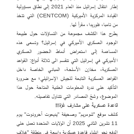
إطار انتقال إسرائيل منذ العام 2021 إلى نطاق مسؤولية 
القيادة المركزية الأميركية (CENTCOM) التي تتخذ 
من تامبا، فلوريدا، مقراً لها.
يطرح هذا الكشف مجموعة من التساؤلات حول طبيعة 
الوجود العسكري الأميركي في إسرائيل؟ وتسعى هذه 
المساهمة إلى استعراض أنماط الحضور العسكري 
الأميركي في إسرائيل التي تنقسم الى ثلاثة أنواع: القواعد 
العسكرية، مخازن الأسلحة، المباني الخاصة داخل 
القواعد العسكرية التابعة للجيش الإسرائيلي؛ مع ضرورة 
التأكيد على ندرة المعلومات العلنية المتاحة حول هذا 
الموضوع، وشحّ المصادر التي تتناول تفاصيله.
قاعدة عسكرية على مشارف غزة!!
كشف موقع "شومريم" وصحيفة "يديعوت أحرونوت" يوم 
11 تشرين الثاني 2025 أن الولايات المتحدة تعمل على 
الدفع نحو إنشاء قاعدة عسكرية واسعة في منطقة "غلاف 