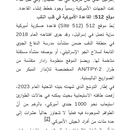
نفت الجهات الأميركية رسمياً وجود خطط إنشاء القاعدة.
موقع 512: القاعدة الأميركية في قلب النقب
يُعدّ موقع 512 (Site 512) قاعدة عسكرية أميركية 
سرّية تعمل في إسرائيل، وقد جرى افتتاحه العام 2018 
في منطقة النقب ضمن منشآت مدرسة الدفاع الجوي 
التابعة لسلاح الجو الإسرائيلي، أو بوصفه منشأة مستقلة 
متاخمة لها. ويضمّ الموقع منظومة رادار متقدّمة من 
طراز AN/TPY-2 المخصّصة للإنذار المبكر من 
الصواريخ الباليستية.
في إطار التوسّع الذي شهدته بنيته التحتية العام 2023، 
رُفعت طاقته الاستيعابية بحيث يمكنه في حالات الطوارئ 
استيعاب نحو 1000 جندي أميركي، بالرغم من أنّ 
الطواقم الموجودة فيه فعلياً لا تتجاوز حالياً عشرات إلى 
[2]
عدة مئات من أفراد الجيش الأميركي.
تتمثّل الوظيفة الاستراتيجية للموقع في تشغيل رادار 