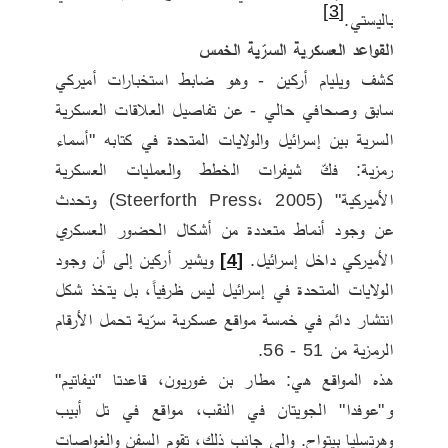
[3]
باليستي.
القواعد العسكرية السرّية الخمس
كشف ويليام أركين - وهو ضابط استخبارات أميركي 
سابق وصحافي حالي - عن تفاصيل العلاقات العسكرية 
السرية بين إسرائيل والولايات المتحدة في كتابه "أسماء 
رمزية: فكّ شيفرات الخطط والعمليات العسكرية 
الأميركية" (Steerforth Press، 2005) وتحدث 
عن وجود أنماط متعددة من أشكال الحضور العسكري 
الأميركي داخل إسرائيل. 
[4]
ويشير أركين إلى أن وجود 
الولايات المتحدة في إسرائيل ليس ظرفياً، بل يتخذ شكل 
انتشار دائم في خمسة مواقع عسكرية سرّية تحمل الأرقام 
الرمزية من 51 - 56.
هذه المواقع هي: مطار بن غوريون، قاعدتا "نيفاتيم" 
و"عوفدا" الجويتان في النقب، مواقع في تل أبيب 
وهرتسليا بيتواح. وإلى جانب ذلك، تقوم السفن والغواصات 