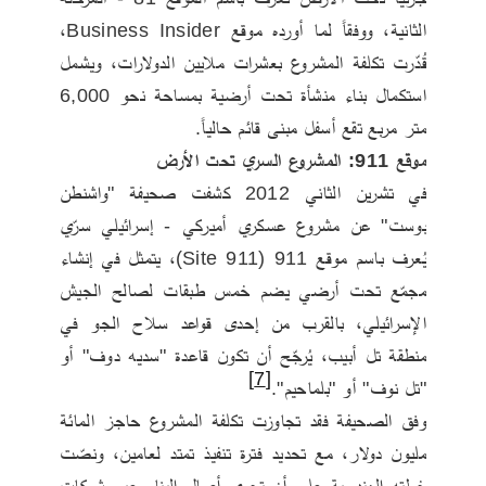
الثانية، ووفقاً لما أورده موقع Business Insider، 
قُدّرت تكلفة المشروع بعشرات ملايين الدولارات، ويشمل 
استكمال بناء منشأة تحت أرضية بمساحة نحو 6,000 
متر مربع تقع أسفل مبنى قائم حالياً.
موقع 911: المشروع السري تحت الأرض
في تشرين الثاني 2012 كشفت صحيفة "واشنطن 
بوست" عن مشروع عسكري أميركي - إسرائيلي سرّي 
يُعرف باسم موقع 911 (Site 911)، يتمثل في إنشاء 
مجمّع تحت أرضي يضم خمس طبقات لصالح الجيش 
الإسرائيلي، بالقرب من إحدى قواعد سلاح الجو في 
منطقة تل أبيب، يُرجّح أن تكون قاعدة "سديه دوف" أو 
[7]
"تل نوف" أو "بلماحيم".
وفق الصحيفة فقد تجاوزت تكلفة المشروع حاجز المائة 
مليون دولار، مع تحديد فترة تنفيذ تمتد لعامين، ونصّت 
خطته الهندسية على أن تجري أعمال البناء عبر شركات 