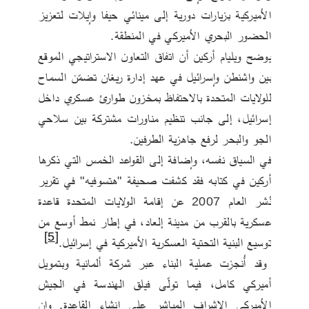
الأميركية بزيارات دورية إلى مينائي حيفا وإيلات لتعزيز 
الحضور البحري الأميركي في المنطقة.
يوضح ويليام أركين أن اتفاق التعاون الاستراتيجي الموقع 
بين واشنطن وإسرائيل في عهد إدارة ريغان تضمّن السماح 
للولايات المتحدة بالاحتفاظ بمخزون طوارئ عسكري داخل 
إسرائيل، إلى جانب تنظيم مناورات مشتركة بين سلاحي 
الجو والبحر لرفع جاهزية الطرفين.
في السياق نفسه، وإضافة إلى القواعد الخمس التي ذكرها 
أركين في كتابه فقد كشفت صحيفة "هتسوفيه" في تقرير 
نُشر العام 2007 عن إقامة الولايات المتحدة قاعدة 
عسكرية بالقرب من مدينة إلعاد، في إطار نمط أوسع من 
[5]
توسيع البنية التحتية العسكرية الأميركية في إسرائيل.
 وقد أُنجزت عملية البناء عبر شركة ألمانية وبتمويل 
أميركي كامل، فيما تولّى فيلق الهندسة في الجيش 
الأميركي الإشراف المباشر على إنشاء القاعدة. وإن 