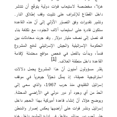
غزة"، مخصّصة لاستيعاب قوات دولية يتوقّع أن تنتشر 
داخل القطاع للإشراف على تثبيت وقف إطلاق النار. 
وتشير تقديرات وفق التصوّر الأوّلي إلى أنّ هذه القاعدة 
ستكون قادرة على استيعاب آلاف الجنود، مع تكلفة بناء 
قد تصل إلى نصف مليار دولار. وقد جرت محادثات بين 
الحكومة الإسرائيلية والجيش الإسرائيلي لدفع المشروع 
قدماً، وبدأت بالفعل في فحص مواقع محتملة لإقامة 
[1]
القاعدة داخل منطقة الغلاف. 
يقدّر مسؤولون أمنيون أنّ هذا المشروع يحمل دلالات 
استراتيجية عميقة، إذ يمثّل تحوّلاً جوهرياً في موقف 
إسرائيل التقليدي منذ حرب 1967، والذي سعى إلى 
الحدّ من أي وجود أو دور دولي في الأراضي المحتلة. 
ويوضح هؤلاء أنّ إنشاء قاعدة أميركية بهذا الحجم داخل 
إسرائيل ونشر قوات على أراضيها يعكس إصرار واشنطن 
على لعب دور مباشر وفاعل في إدارة المشهد داخل غزة 