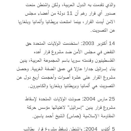
والذي تقدمت به الدول العربية، ولكن واشنطن منعت
صدور أي قرار رغم أن 11 دولة من أعضاء مجلس
الامن أيدت القرار، بينما امتنعت بريطانيا وألمانيا وبلغاريا
عن التصويت.
14 أكتوبر 2003: استخدمت الولايات المتحدة حق
النقض في مجلس الأمن ضد مشروع قرار أعده
الفلسطينيون وقدمته سوريا باسم المجموعة العربية، يدين
بناء إسرائيل جدارا عازلا في عمق الضفة الغربية. وحصل
مشروع القرار على عشرة أصوات وأحجمت أربع دول عن
التصويت هي ألمانيا وبريطانيا وبلغاريا والكاميرون.
25 مارس 2004: صوتت الولايات المتحدة لإسقاط
مشروع قرار يدين “إسرائيل” لاغتيالها مؤسس حركة
المقاومة الإسلامية (حماس) الشيخ أحمد ياسين.
5 أكتوبر 2004: واشنطن تسقط مشروع قرار يطالب