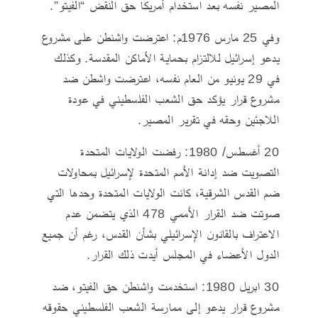
المصير نفسه بعد استخدام أمريكا حق النقض “الفيتو”.
وفي 25 مارس 1976م: اعترضت واشنطن على مشروع
يدعو إسرائيل للالتزام بحماية الأماكن المقدسة. وكذلك
في 29 يونيو من العام نفسه، اعترضت واشطن ضد
مشروع قرار يؤكد حق الشعب الفلسطيني في عودة
اللاجئين وحقه في تقرير المصير.
20 أغسطس/ 1980: رفضت الولايات المتحدة
التصويت ضد إدانة الأمم المتحدة لإسرائيل بمحاولات
ضم القدس الشرقية، كانت الولايات المتحدة وحدها التي
صوتت ضد القرار الأممي 478 الذي يتضمن عدم
الاعتراف بالقانون الإسرائيلي بشأن القدس، رغم أن جميع
الدول الأعضاء في المجلس أيدت ذلك القرار.
30 ابريل 1980: استخدمت واشنطن حق الفيتو، ضد
مشروع قرار يدعو إلى ممارسة الشعب الفلسطيني حقوقه