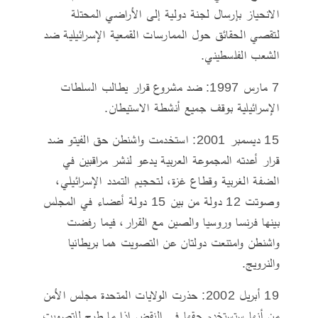
الانحياز بإرسال لجنة دولية إلى الأراضي المحتلة
لتقصي الحقائق حول الممارسات القمعية الإسرائيلية ضد
الشعب الفلسطيني.
7 مارس 1997: ضد مشروع قرار يطالب السلطات
الإسرائيلية بوقف جميع أنشطة الاستيطان.
15 ديسمبر 2001: استخدمت واشنطن حق الفيتو ضد
قرار أعدته المجموعة العربية يدعو لنشر مراقبين في
الضفة الغربية وقطاع غزة، لتحجيم التمدد الإسرائيلي،
وصوتت 12 دولة من بين 15 دولة أعضاء في المجلس
بينها فرنسا وروسيا والصين مع القرار، فيما رفضت
واشنطن وامتنعت دولتان عن التصويت هما بريطانيا
والنرويج.
19 أبريل 2002: حذرت الولايات المتحدة مجلس الأمن
من أنها ستستخدم حقها في النقض إذا ما طرح للتصويت