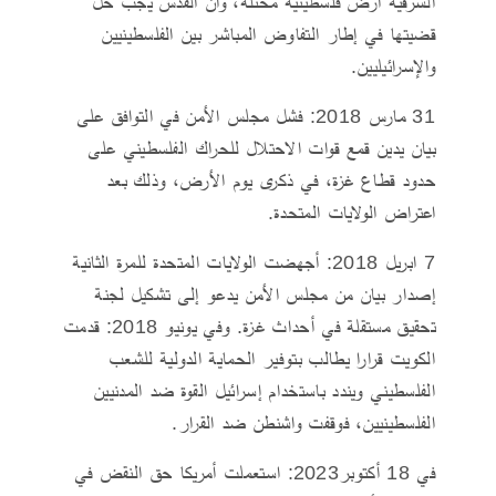
الشرقية أرض فلسطينية محتلة، وأن القدس يجب حل
قضيتها في إطار التفاوض المباشر بين الفلسطينيين
والإسرائيليين.
31 مارس 2018: فشل مجلس الأمن في التوافق على
بيان يدين قمع قوات الاحتلال للحراك الفلسطيني على
حدود قطاع غزة، في ذكرى يوم الأرض، وذلك بعد
اعتراض الولايات المتحدة.
7 ابريل 2018: أجهضت الولايات المتحدة للمرة الثانية
إصدار بيان من مجلس الأمن يدعو إلى تشكيل لجنة
تحقيق مستقلة في أحداث غزة. وفي يونيو 2018: قدمت
الكويت قرارا يطالب بتوفير الحماية الدولية للشعب
الفلسطيني ويندد باستخدام إسرائيل القوة ضد المدنيين
الفلسطينيين، فوقفت واشنطن ضد القرار.
في 18 أكتوبر2023: استعملت أمريكا حق النقض في