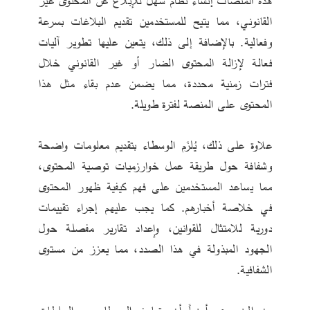
هذه المنصات إنشاء نظام سهل للإبلاغ عن المحتوى غير 
القانوني، مما يتيح للمستخدمين تقديم البلاغات بسرعة 
وفعالية. بالإضافة إلى ذلك، يتعين عليها تطوير آليات 
فعالة لإزالة المحتوى الضار أو غير القانوني خلال 
فترات زمنية محددة، مما يضمن عدم بقاء مثل هذا 
المحتوى على المنصة لفترة طويلة.
علاوة على ذلك، يُلزَم الوسطاء بتقديم معلومات واضحة 
وشفافة حول طريقة عمل خوارزميات توصية المحتوى، 
مما يساعد المستخدمين على فهم كيفية ظهور المحتوى 
في خلاصة أخبارهم. كما يجب عليهم إجراء تقييمات 
دورية للامتثال للقوانين، وإعداد تقارير مفصلة حول 
الجهود المبذولة في هذا الصدد، مما يعزز من مستوى 
الشفافية.