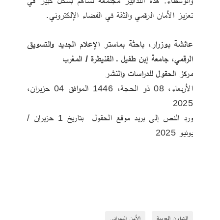
والوسطاء. هذه التدابير مجتمعة تساهم بشكل كبير في 
تعزيز الأمان الرقمي والثقة في الفضاء الإلكتروني.
عائشة بوزرار، باحثة بماستر الإعلام الجديد والتسويق 
الرقمي، جامعة إبن طفيل ـ القنيطرة / المغرب
مركز الحقول للدراسات والنشر
الأربعاء‏، 08‏ ذو الحجة‏، 1446 الموافق ‏04‏ حزيران‏، 
2025
ورد النص إلى بريد موقع الحقول  بتاريخ 1 حزيران / 
يونيو 2025
الشؤون العربية
الأمن السبراني