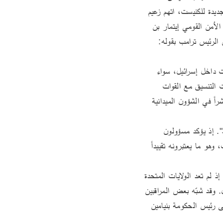
باستقلال القرار الإسرائيلي، ومن يعتبره ضرورة استراتيجية لا يمكن الاستغناء عنها. ففي افتتاح الدورة الجديدة للكنيست، اتهم زعيم 
المعارضة يائير لبيد رئيس الحكومة بنيامين نتنياهو بأنه "حوّل إسرائيل إلى دولة تابعة"، بينما عبّر وزير الأمن القومي إيتمار بن 
غفير خلال جلسة للمجلس الوزاري المصغّر للشؤون الأمنية (الكابينيت) عن ذات الاتجاه عند حديثه عن الرئيس ترامب بقوله: 
وفي هذا الإطار، واجهت فكرة إنشاء مركز للتنسيق المدني - العسكري جملة من الانتقادات والاعتراضات داخل إسرائيل، سواء 
على المستوى الرسمي المتمثّل في الجيش الإسرائيلي الذي أبدى تحفظات على طبيعة الصلاحيات وآليات التنسيق مع القوات 
الأميركية، أو على المستوى الإعلامي والسياسي الذي رأى في الخطوة مسّاً بالسيادة الوطنية وتدخّلاً مباشراً في الشؤون الميدانية 
فقد تعالت داخل المؤسسة العسكرية الإسرائيلية أصوات انتقادية تجاه ما تصفه بـ"التدخل الأجنبي المفرط". إذ يؤكد مسؤولون 
عسكريون إسرائيليون أنّ أي عملية ميدانية في غزة باتت تتطلب موافقة المركز الأميركي متعدد الجنسيات، وهو ما يعتبرونه تقييداً 
أما صحيفة "يديعوت أحرونوت" فقد رأت في هذه الخطوة تحوّلاً في نمط العلاقة بين واشنطن وتل أبيب؛ إذ لم تعد الولايات المتحدة 
مجرّد وسيط أو داعم سياسي، بل فاعل مباشر في صياغة قواعد السلوك الأمني والعسكري داخل إسرائيل. وقد شبّه بعض المراقبين 
هذا النمط الجديد من الانخراط الأميركي بـ "بيبي - سيتر" في إشارة رمزية إلى دور الوصيّ المراقب على رئيس الحكومة بنيامين 