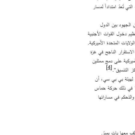
خطة السلام التي أطلقها الرئيس الأميركي دونالد ترامب، كما يهدف إلى إدارة المرحلة الثانية من الخطة التي تُعدّ امتداداً لمسار 
تتمثل المهمة الرئيسة للمركز في الإشراف على تنفيذ المرحلة الثانية من اتفاق وقف إطلاق النار، وتنسيق الجهود بين الدول 
والمنظمات والأطراف المشاركة في تطبيق بنود الخطة، مع تركيز خاص على إعادة إعمار قطاع غزة وتنظيم دخول القوات الأجنبية 
ولايات المتحدة الأميركية.
وقال براد كوبر، قائد القيادة المركزية الأميركية: "إن جمع الجهات الفاعلة التي تشترك في هدف تحقيق الاستقرار الناجح في غزة 
هو أمر أساس من أجل انتقال سلمي." وأضاف: "خلال الأسبوعين المقبلين، سيعمل أفراد من القوات الأميركية على دمج ممثلين 
[4]
ز التنسيق".
في ذات السياق ذكر أمير بار شالوم، محلل الشؤون العسكرية في إذاعة الجيش الإسرائيلي، في تصريح لهيئة بي بي سي، أن 
الهدف الأساس من المركز يتمثل في فرض السيطرة على مجريات الوضع في غزة والمنطقة بأكملها، بما في ذلك حركة حماس 
وإسرائيل والفصائل الفلسطينية الأخرى. وأضاف أن هذا المركز يجسد النهج الأميركي في إدارة الأحداث والتحكم في مساراتها 
يدور في إسرائيل نقاش محتدم حول طبيعة العلاقة مع الولايات المتحدة الأميركية، بين من يرى أن التحالف معها بات يمسّ 