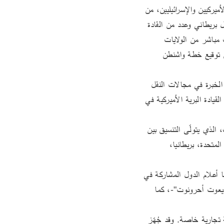
خلال مؤتمرٍ صحافي عقده نائب الرئيس الأميركي جي دي فانس، وبمشاركة عددٍ من كبار المسؤولين الأميركيين والإسرائيليين، من 
بينهم قائد القيادة المركزية الأميركية (سنتكوم) الجنرال براد كوبر والجنرال باتريك فرانك، إلى جانب جنرال بريطاني وعدد من القادة 
العسكريين من دول أخرى في 21 تشرين الأول 2025 أعلن عن تأسيس مركز قيادة دولي جديد بإشراف مباشر من الولايات 
المتحدة يحمل اسم "مركز التنسيق المدني - العسكري لدعم استقرار غزة"، وذلك بعد خمسة أيام فقط من توقيع خطة واشنطن 
 وجاء في بيان القيادة المركزية الأميركية أن المركز يضمّ نحو 200 من عناصر القوات الأميركية ذوي الخبرة في مجالات النقل 
والتخطيط والأمن واللوجستيات والهندسة، وقد تولّوا مهمة إنشاء المركز بإشراف اللواء باتريك فرانك، قائد القيادة البرية الأميركية في 
كذلك يعاونه ضابط في الجيش البريطاني، أما ممثل الجيش الإسرائيلي في المركز فهو اللواء يكي دولف، الذي يتولّى التنسيق بين 
القيادة الأميركية والجيش الإسرائيلي. إضافةً إلى عناصر من دول حليفة تشمل الأردن، الإمارات العربية المتحدة، بريطانيا، 
تميّز المؤتمر بمظاهر رمزية، فقد رُفعت أعلام الولايات المتحدة وإسرائيل في خلفية المنصّة، وإلى جانبيها أعلام الدول المشاركة في 
المركز، باستثناء علم دولة الإمارات العربية المتحدة التي آثرت البقاء في الظل - وفق تعبير صحيفة "يديعوت أحرونوت"-، كما 
يقع المركز في قلب منطقة صناعية في كريات غات، في مجمع لوجستي واسع كان مملوكاً سابقاً لشركة تجارية خاصة. وقد جُهِّز 