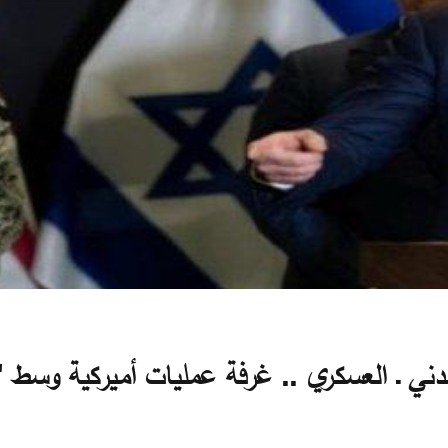
دني ـ العسكري .. غرفة عمليات أميركية وسط "