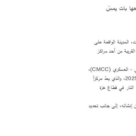
عها بات يمسّ
كتب الأستاذ ياسر مناع / الحقول ـ فلسطين المحتلة : أثارت مشاهد غير مألوفة دهشة سكان كريات غات، المدينة الواقعة على 
بُعد نحو ثلاثين كيلومتراً شمال شرق قطاع غزة؛ إذ فوجئ الأهالي بجنودٍ أميركيين يتجوّلون في شوارعها القريبة من أحد مراكز 
لاحقاً، جاء الإعلان الرسمي ليكشف عن إقامة مقر أميركي في المدينة يُعرف باسم مركز التنسيق المدني - العسكري (CMCC)، 
وذلك خلال المؤتمر الصحافي الذي عقده نائب الرئيس الأميركي جي دي فانس في 21 تشرين الأول 2025، والذي يعدّ مركزاً 
رئيسياً فيه لمتابعة تطبيق خطة السلام الخاصة بالرئيس الأميركي دونالد ترامب والرامية إلى وقف إطلاق النار في قطاع غزة 
تقدّم هذه المساهمة استعراضاً حول المركز الأميركي الجديد في كريات غات، متناولةً الغايات المعلنة من إنشائه، إلى جانب تحديد 