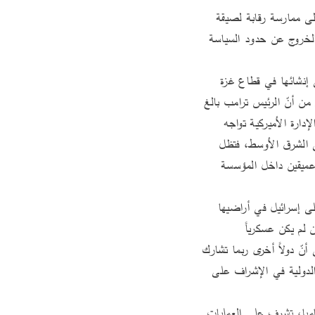
وتقترح الصحيفة استعارة من عالم الرياضة لوصف هذا الدور: "الأميركيون انتقلوا من المراقبة من بعيد إلى ممارسة رقابة لصيقة 
وشديدة، أشبه برقابة دفاعية في كرة السلة، فهم لن يسمحوا لنتنياهو بإفشال اتفاق وقف إطلاق النار أو الخروج عن حدود السياسة 
من جانبها، أشارت صحيفة "هآرتس" إلى أنّ ملامح قوة التثبيت الدولية التي تسعى الولايات المتحدة إلى إنشائها في قطاع غزة 
غير واضحة، إذ لم تؤكَّد حتى الآن مشاركة أي دولة بصورة رسمية في هذا الإطار الأمني. وعلى الرغم من أنّ الرئيس ترامب بالغ 
في الإشادة بإندونيسيا - الدولة الوحيدة التي أعلنت استعدادها لإرسال عشرين ألف جندي للمهمة - فإنّ الإدارة الأميركية تواجه 
صعوبات حقيقية في تجنيد دول أخرى للمشاركة، بحسب ما أكّدته أيضاً صحيفة ’نيويورك تايمز’. أما في الشرق الأوسط، فتظل 
تركيا الدولة الوحيدة التي أبدت حماسةً علنية لإرسال قوات ميدانية إلى غزة، وهو ما أثار انزعاجاً وقلقاً عميقين داخل المؤسسة 
في هذا السياق، صرّح نائب الرئيس الأميركي جي دي فانس بأنّ واشنطن لا تعتزم فرض قوات أجنبية على إسرائيل في أراضيها 
من دون موافقتها، مؤكداً في الوقت ذاته أنّ لتركيا دوراً بنّاءً في ترتيبات ما بعد الحرب في غزة، حتى وإن لم يكن عسكرياً 
بالضرورة. كما شدّد فانس على أنّ الجنود الأميركيين لن تطأ أقدامهم غزة. ومع ذلك، تشير "هآرتس" إلى أنّ دولاً أخرى ربما تشارك 
التحفّظ ذاته، لكنها تتجنب إعلانه خشية الضغط الأميركي، في ظل سعي واشنطن إلى توسيع المشاركة الدولية في الإشراف على 
تجدر الإشارة إلى أن القيادة المركزية الأميركية، التي يقع مقرها الرئيسي في قاعدة ماكديل الجوية في تامبا، تشرف على العمليات 