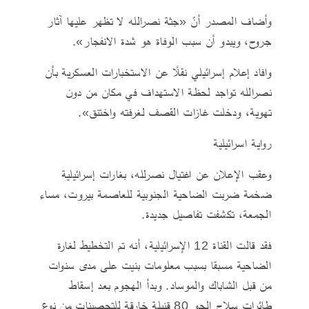
وأضاف المصدر أنّ «جثة نصرالله لا تظهر عليها آثار
جروح، ويبدو أن سبب الوفاة هو شدة الانفجار».
وافاد إعلام إسرائيلي نقلًا عن الاستخبارات العسكرية بأن
نصرالله تواجد لحظة الاستهداف في مكان من دون
تهوية، ودخلت غازات القصف لغرفته واختنق».
رواية اسرائيلية
وعقب الإعلان عن اغتيال نصرلله، بغارات إسرائيلية
ضخمة ضربت الضاحية الجنوبية للعاصمة بيروت، مساء
الجمعة، تكشفت تفاصيل جديدة.
فقد قالت القناة 12 الإسرائيلية، أنه تم التخطيط لغارة
الضاحية مسبقا بسبب معلومات بنيت على مدى سنوات
من قبل الشاباك والموساد. وبدأ الهجوم بعد إسقاط
طائرات سلاح الجو 80 قنبلة خارقة للتحصينات من نوع