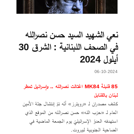
نعي الشهيد السيد حسن نصرالله
في الصحف اللبنانية : الشرق 30
أيلول 2024
06-10-2024
85 قنبلة MK84 اغتالت نصرالله .. وإسرائيل تمطر
لبنان بالقنابل
كشف مصدران لـ «رويترز» أنّه تمّ إنتشال جثة الأمين
العام لـ «حزب الله» حسن نصرالله من الموقع الذي
استهدفه العدوّ الإسرائيليّ يوم الجمعة الماضية في
الضاحية الجنوبية لبيروت.