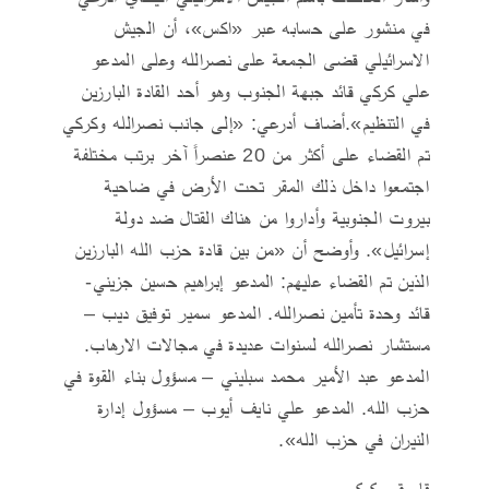
في منشور على حسابه عبر «اكس»، أن الجيش
الاسرائيلي قضى الجمعة على نصرالله وعلى المدعو
علي كركي قائد جبهة الجنوب وهو أحد القادة البارزين
في التنظيم».أضاف أدرعي: «إلى جانب نصرالله وكركي
تم القضاء على أكثر من 20 عنصراً آخر برتب مختلفة
اجتمعوا داخل ذلك المقر تحت الأرض في ضاحية
بيروت الجنوبية وأداروا من هناك القتال ضد دولة
إسرائيل». وأوضح أن «من بين قادة حزب الله البارزين
الذين تم القضاء عليهم: المدعو إبراهيم حسين جزيني-
قائد وحدة تأمين نصرالله. المدعو سمير توفيق ديب –
مستشار نصرالله لسنوات عديدة في مجالات الارهاب.
المدعو عبد الأمير محمد سبليني – مسؤول بناء القوة في
حزب الله. المدعو علي نايف أيوب – مسؤول إدارة
النيران في حزب الله».
قاووق وكركي