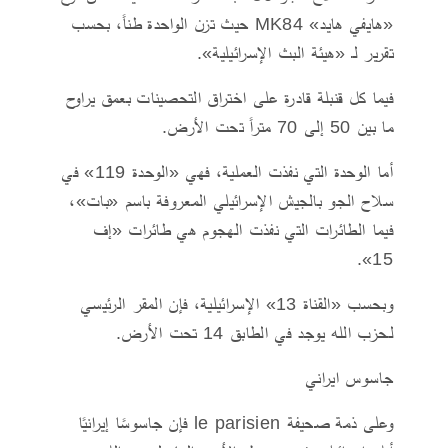
«هايفي هايد» MK84 حيث تزن الواحدة طناً، بحسب
تقرير لـ «هيئة البث الإسرائيلية».
فيما كل قنبلة قادرة على اختراق التحصينات بعمق يراوح
ما بين 50 إلى 70 متراً تحت الأرض.
أما الوحدة التي نفذت العملية، فهي «الوحدة 119» في
سلاح الجو بالجيش الإسرائيلي المعروفة باسم «بات»،
فيما الطائرات التي نفذت الهجوم هي طائرات «إف
15».
وبحسب «القناة 13» الإسرائيلية، فإن المقر الرئيسي
لـحزب الله يوجد في الطابق 14 تحت الأرض.
جاسوس ايراني
وعلى ذمة صحيفة le parisien فإن جاسوسًا إيرانيًا