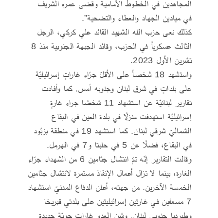
المجاهدين في الخطوط الأمامية وقضى عمره الشريف
في ميادين الجهاد والعطاء والتضحية”.
كذلك نعى حزب الله الشهيد القائد علي كركي، الرجل
الثالث عسكرياً في الحزب، وقائد الجبهة الجنوبية منذ 8
تشرين الأول 2023.
واستشهد 18 شخصاً على الأقلّ جرّاء غاراتٍ إسرائيليّة
على بلداتٍ في شرق لبنان وجنوبه أمس. كما وأفادت
تقارير لبنانيّة عن استشهاد 11 شخصًا جراء غارةٍ
إسرائيليّة استهدفت منزلًا في بلدة العين في البقاع
الشماليّ شرقي لبنان. كما استشهد 19 في منطقة بزبّود
في البقاع، فضلًا عن 5 في حلبتا و7 في الهرمل.
وقالت التقارير إنّه تمّ انتشال جثامين 6 من الشهداء جرّاء
الغارة، بينما لا تزال أعمال الإنقاذ مستمرة لانتشال جثامين
الخمسة الآخرين. من جهته، أعلن الدفاع المدنيّ استشهاد
7 مسعفين في غارتين إسرائيليتين على بلدتي قبريخا
وطيردبا جنوبي لبنان. وشن العدو غارات جويّة جديدة