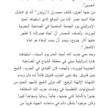
الحسين”.
من جهة أخرى، كشف مصدران لـ”رويترز” أنّه تمّ انتشال
جثة السيد نصر الله من الموقع الذي استهدفه العدوّ
الإسرائيليّ يوم الجمعة الماضية في الضاحية الجنوبية
لبيروت. وأضاف المصدر أنّ “جثة نصرالله لا تظهر
عليها آثار جروح، ويبدو أنّ سبب الوفاة هو شدّة
الانفجار”.
وبعد نعي حزب الله أمينه العام يوم السبت، استهدفت
غارة إسرائيلية مبنى في منطقة الشياح في الضاحية
الجنوبية لبيروت، والهدف كان القيادي في الحزب، الشيخ
نبيل قاووق. وقد نعى الحزب قاووق قائلاً إنه نال وسام
الشهادة الإلهيّة الرفيع: “لقد تولى الشيخ الشهيد العديد من
المسؤوليات التنظيمية في وحدات حزب الله المختلفة
جديراً بالأمانة التي حملها، عالماً رسالياً ومجاهداً كبيراً
وكان موجوداً بشكل دائم في ساحات الجهاد قريباً من