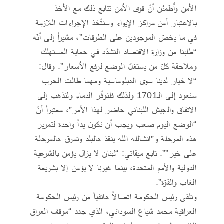
الأمن وأُطمئن أنّ قوى الأمن تتابع ذلك مع الأخذ
بالاعتبار أمن مراكز الإيواء وسنتّخذ الإجراءات اللازمة
في ما يخصّ الموجودين على الطرقات”، مشيراً إلى أنّه
“طلبنا من وزارة الاقتصاد التشدّد في حماية المستهلك
وملاحقة كلّ من يستغلّ الوضع لرفع الأسعار”. وقال:
“لا خيار لدينا سوى الدبلوماسية ومهما طالت الحرب
سنعود إلى الـ1701 ولذلك فلنوفّر الدماء ولنذهب إلى
الاتفاق والجيش اللبناني حاضر لهذا الأمر”، معتبراً أنّ
“الوضع اليوم صعب ويجب أن نكون يداً واحدة لتمرير
هذه المرحلة و”انشالله الله ينقذ هالبلد وتمرق هالمرحلة
على خير””. تابع ميقاتي: “لبنان لا يزال يؤمن بالشرعية
الدولية والأمم المتحدة، بينما غيرنا لا يؤمن إلا بشريعة
الغاب والقوّة”.
وتلقى رئيس الحكومة اتصالاً هاتفياً من رئيس الحكومة
العراقية محمد شياع السوداني، الذي جدد “موقف العراق