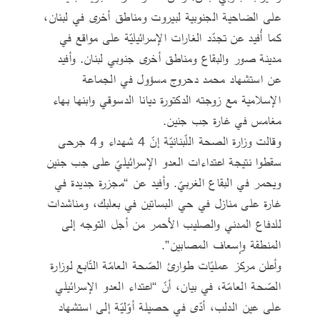
على الضاحية الجنوبية لبيروت ومناطق أخرى في لبنان،
كما أُفيد عن تجدّد الغارات الإسرائيليّة على مواقع في
مدينة صور والبقاع ومناطق أخرى جنوبي لبنان. وأفيد
عن استشهاد محمد دحروج مسؤول في الجماعة
الإسلامية مع زوجته الدكتورة ديانا الدسوقي وابنها بهاء
مغامس في غارة جب جنين.
وقالت وزارة الصحة اللّبنانيّة إنّ 4 شهداء و4 جرحى
سقطوا نتيجة اعتداءات العدو الإسرائيليّ على جب جنين
ويحمر في البقاع الغربيّ. وأفيد عن “مجزرة جديدة في
غارة على منازل في حي البساتين في بعلبك، ومناشدات
للدفاع المدني والصليب الأحمر من أجل التوجه إلى
المنطقة وإسعاف المصابين”.
وأعلن مركز عمليّات طوارئ الصّحة العامّة التّابع لوزارة
الصّحة العامّة، في بيان، أنّ “اعتداء العدو الإسرائيلي
على عين الدلب، أدّى في حصيلة أوّليّة إلى استشهاد