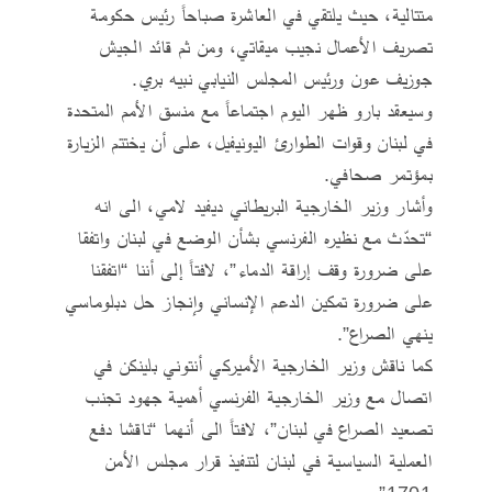
متتالية، حيث يلتقي في العاشرة صباحاً رئيس حكومة
تصريف الأعمال نجيب ميقاتي، ومن ثم قائد الجيش
جوزيف عون ورئيس المجلس النيابي نبيه بري.
وسيعقد بارو ظهر اليوم اجتماعاً مع منسق الأمم المتحدة
في لبنان وقوات الطوارئ اليونيفيل، على أن يختتم الزيارة
بمؤتمر صحافي.
وأشار وزير الخارجية البريطاني ديفيد لامي، الى انه
“تحدّث مع نظيره الفرنسي بشأن الوضع في لبنان واتفقا
على ضرورة وقف إراقة الدماء”، لافتاً إلى أننا “اتفقنا
على ضرورة تمكين الدعم الإنساني وإنجاز حل دبلوماسي
ينهي الصراع”.
كما ناقش وزير الخارجية الأميركي أنتوني بلينكن في
اتصال مع وزير الخارجية الفرنسي أهمية جهود تجنب
تصعيد الصراع في لبنان”، لافتاً الى أنهما “ناقشا دفع
العملية السياسية في لبنان لتنفيذ قرار مجلس الأمن