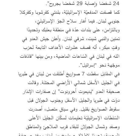
24 شخصًا وإصابة 29 شخصًا بجروح”.
كما قصفت المدفعيّة الإسرائيليّة، بلدتي كفرشوبا وكفركلا
جنوبي لبنان. فيما أغار سلاح الجوّ الإسرائيليّ،
وبالتزامن، على بلدات عدّة في منطقة بعلبك وتحديدًا
تمنين والنبي شيت، شرقي لبنان. وأعلن جيش العدو في
وقتٍ مبكر، أنّه قصف عشرات الأهداف التابعة لحزب
الله في لبنان في السّاعات الماضية، ومن بينها “قاذفات
موجّهة نحو “إسرائيل”.
في المقابل سقطت 7 صواريخ أطلقت من لبنان في طبريا
في الجليل الأسفل شمالي الأراضي المحتلة. وقالت
صحيفة العدو “يديعوت أحرونوت” إن صفارات الإنذار
دوّت في طبريا والجليل الأسفل وجنوب الجولان قبل
سقوط الصواريخ بقليل. وفي سياقٍ متصل، أصدرت
السّلطات الإسرائيليّة تعليمات لسكّان الجليل الأعلى
وصفد وشمال الجولان للبقاء قرب الملاجئ والمناطق
المحمية، تحسبًا لإطلاق صواريخ من لبنان، وفق صحيفة