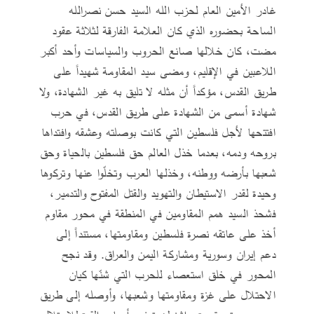
غادر الأمين العام لحزب الله السيد حسن نصرالله
الساحة بحضوره الذي كان العلامة الفارقة لثلاثة عقود
مضت، كان خلالها صانع الحروب والسياسات وأحد أكبر
اللاعبين في الإقليم، ومضى سيد المقاومة شهيداً على
طريق القدس، مؤكداً أن مثله لا تليق به غير الشهادة، ولا
شهادة أسمى من الشهادة على طريق القدس، في حرب
افتتحها لأجل فلسطين التي كانت بوصلته وعشقه وافتداها
بروحه ودمه، بعدما خذل العالم حق فلسطين بالحياة وحق
شعبها بأرضه ووطنه، وخذلها العرب وتخلّوا عنها وتركوها
وحيدة لقدر الاستيطان والتهويد والقتل المفتوح والتدمير،
فشحذ السيد همم المقاومين في المنطقة في محور مقاوم
أخذ على عاتقه نصرة فلسطين ومقاومتها، مستنداً إلى
دعم إيران وسورية ومشاركة اليمن والعراق. وقد نجح
المحور في خلق استعصاء للحرب التي شنّها كيان
الاحتلال على غزة ومقاومتها وشعبها، وأوصله إلى طريق