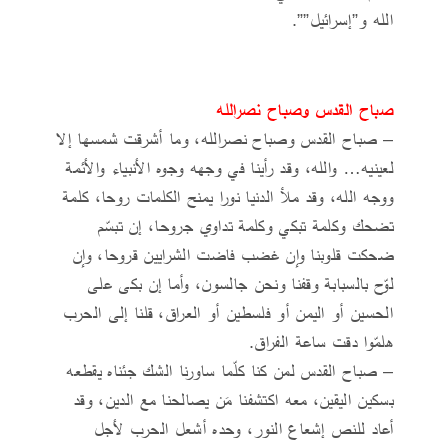
الله و”إسرائيل””.
صباح القدس وصباح نصرالله
– صباح القدس وصباح نصرالله، وما أشرقت شمسها إلا
لعينيه… والله، وقد رأينا في وجهه وجوه الأنبياء والأئمة
ووجه الله، وقد ملأ الدنيا نورا يمنح الكلمات روحا، كلمة
تضحك وكلمة تبكي وكلمة تداوي جروحا، إن تبسّم
ضحكت قلوبنا وإن غضب فاضت الشرايين قروحا، وإن
لوّح بالسبابة وقفنا ونحن جالسون، وأما إن بكى على
الحسين أو اليمن أو فلسطين أو العراق، قلنا إلى الحرب
هلمّوا دقت ساعة الفراق.
– صباح القدس لمن كنا كلّما ساورنا الشك جئناه يقطعه
بسكين اليقين، معه اكتشفنا مَن يصالحنا مع الدين، وقد
أعاد للنص إشعاع النور، وحده أشعل الحرب لأجل