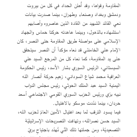
المقاومة وقواها، وقد أُعلن الحداد في كل من بيروت
ودمشق وبغداد وصنعاء وطهران، بينما صدرت بيانات
نعي القائد الشهيد من القادة الذين عاصروه وأصابهم
استشهاده بالذهول، وبينما عاهدته حركتا حماس والجهاد
الإسلامي على مواصلة طريق المقاومة حتى النصر، كان
الإمام علي الخامنئي قد نعاه مؤكداً أن النصر سيتحقق
على يد المقاومة، كما نعاه كل من المرجع السيد علي
السيستاني، الرئيس السوري بشار الأسد، رئيس الحكومة
العراقية محمد شياع السوداني، زعيم حركة أنصار الله
اليمنية السيد عبد الملك الحوثي، رئيس مجلس النواب
نبيه برّي ورئيس الحزب السوري القومي الاجتماعي أسعد
حردان، بينما ندّدت موسكو بالاغتيال.
فيما يسود الترقب لما بعد اغتيال الأمين العامّ لحزب الله،
السيد حسن نصرالله، وتهافت التصريحات الإسرائيليّة
التصعيديّة، ومن جملتها تلك التّي تُهدّد باجتياحٍ بريّ