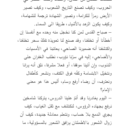
الحروب، وكيف تصنع التاريخ الشعوب، وكيف تصير
الأرض رمزاً للكرامة، وتصير الشهادة ترجمة للشهامة،
وكيف يكون الزهد بالأشياء، طريقا الى السماء.
– صباح القدس لمن كنا نخجل منه وحده مع أنفسنا إن
أخطأنا أو تخلفنا، وقد صنع لنا تعويذة تفكّ سحر تخلفنا،
واكتشفنا أنه ضميرنا الصاحي، يعاتبنا في الأمسيات
والأضاحي، إليه في سرّنا نؤوب، نطلب الغفران على
الذنوب، وإن آتينا موقفا، أو فعلا مشرفا، نثق أنه يرانا
ونتخيّل الابتسامة وكفّه فوق الكتف، ونشعر كأطفال
ونعترف، أن رضاه أرفع وسام، أليس هذا هو معنى
الإمام؟
– اليوم يغادرنا وقد أتمّ علينا الدروس، يتركنا شامخين
نرفع بجهاده الرؤوس، لنكتشف مع ثقل الغياب، كيف
يجري الدمع بلا حساب، ونتعلم معادلة جديدة، كيف أن
زوال الشعور بالاطمئنان يرافق الشعور بالمسؤولية، ما