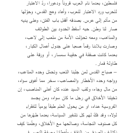
فلسطين، بعدما نام العرب قروناً ودهورا، ردّ الاعتبار
للحرب ورد الاعتبار للعرب، وأعاد وهج القدس، وحوّلها
من مأتم إلى عرس. بصدقه أقفل باب الفتن، وعلى يديه
صار لنا وطن. حبه أسقط الحدود بين الطوائف
والمذاهب، ومعه تحوّلت الأمة من ملعب إلى لاعب،
وصارت بلادنا رقماً صعبا على جدول أعمال الكبار،
بعدما كانت صفقة في حقيبة سمسار، أو ورقة على
طاولة قمار.
– صباح القدس لمن جنّبنا التعب وتحمّل وحده المتاعب،
وواجه وحده الأخطار والمصاعب، سخر مما أغوى سواه،
من مال وجاه، ولقب السيد عنده كان أعلى المناصب، إن
تخيلنا الأخلاق في رجل ما كان سواه، ومن يجسد
الفروسية عداه، او من يحول العلم طبقاً يومياً للفقراء
لولاه، وقد فكّ لهم كل تشفير السياسة، بعدما طهّرها من
كل صنوف النجاسة، وصالحها مع الأخلاق، وعلّمنا كيف
نكتشف الصدق من النفاق، وأعطانا وصفة النصر في