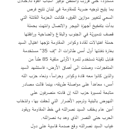
مسدود، حتى قررت واشنطن توفير أسباب القوة للاحتلال
بما يتيح توجيه ضربة للمقاومة في لبنان تتيح فرص
السعي لتغيير موازين القوى، فكانت الحزمة القاتلة التي
بدأت بتفخيخ أجهزة البيجر والاتصال وانتهت بحملة
قصف تدميريّة في الجنوب والبقاع والضاحية ورافقتها
حملة اغتيالات لقادة وكوادر المقاومة توّجها اغتيال السيد
بغارة نفذتها أول أمس طائرات الـ “إف 35” مستخدمة
قنابل ثقيلة تستخدم للمرة الأولى ملقية 85 طناً من
المتفجرات، وصلت الى أعماق الأرض، فاستشهد السيد
والذين كانوا معه قادة وكوادر وحراساً، ونعاه حزب الله
أمس، معاهداً على مواصلة طريقه، بينما قالت مصادر
متابعة لمسيرة حزب الله إن قادته منصرفون على
النهوض بالبنية وترميم الأضرار التي لحقت بها، وانتخاب
أمين عام يخلف السيد نصرالله في خط المقاومة ويقود
الحرب حتى النصر الذي وعد به نصرالله.
غياب السيد نصرالله وقع صدمة قاسية على دول