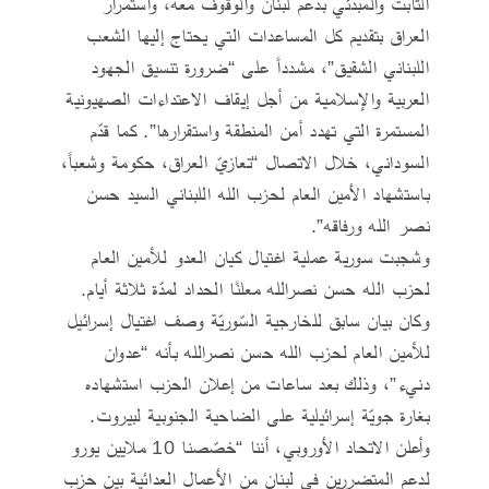
الثابت والمبدئي بدعم لبنان والوقوف معه، واستمرار
العراق بتقديم كل المساعدات التي يحتاج إليها الشعب
اللبناني الشقيق”، مشدداً على “ضرورة تنسيق الجهود
العربية والإسلامية من أجل إيقاف الاعتداءات الصهيونية
المستمرة التي تهدد أمن المنطقة واستقرارها”. كما قدّم
السوداني، خلال الاتصال “تعازيّ العراق، حكومة وشعباً،
باستشهاد الأمين العام لحزب الله اللبناني السيد حسن
نصر الله ورفاقه”.
وشجبت سورية عملية اغتيال كيان العدو للأمين العام
لحزب الله حسن نصرالله معلنًا الحداد لمدّة ثلاثة أيام.
وكان بيان سابق للخارجية السّوريّة وصف اغتيال إسرائيل
للأمين العام لحزب الله حسن نصرالله بأنه “عدوان
دنيء”، وذلك بعد ساعات من إعلان الحزب استشهاده
بغارة جويّة إسرائيلية على الضاحية الجنوبية لبيروت.
وأعلن الاتحاد الأوروبي، أننا “خصّصنا 10 ملايين يورو
لدعم المتضررين في لبنان من الأعمال العدائية بين حزب