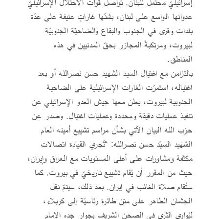
إسرائيليّ محتمل للبنان. تواصل قوات الاحتلال الإسرائيليّ
عدوانها الواسع على لبنان، بشنّها غاراتٍ عنيفة على عدّة
بلدات وقرى في الجنوب والبقاع والضاحيّة الجنوبيّة
لبيروت، ومرتكبةً المجازر بحقّ المدنيين في هذه
المناطق.
بالتزامن مع اغتيال السيد الشهيد حسن نصرالله أو بعد
اغتياله، استمرّت الغارات الإسرائيلية على الضاحية
الجنوبية لبيروت، يعلن معها جيش العدو الإسرائيلي عن
تنفيذ عمليات دقيقة ومحددة وعمليات اغتيال. وصدر عن
حزب الله البيان الآتي بشأن مراسم تشييع أمينه العام
الشهيد السيّد حسن نصرالله: “تُجري القيادة اتصالات
مكثفة ومشاورات على أعلى المستويات مع العراق وإيران،
حيث من المقرر أن يُقام تشييع تاريخيّ في بيروت. كما
ستُقام صلاة الغائب في إيران. بعد ذلك، سيتمّ نقل
الجثمان الطاهر على متن طائرة رئاسيّة إلى كربلاء،
ليُوارى الثرى في الصحن الشريف بجوار جده الإمام