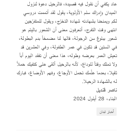
عاد يكفي أن نقول فيه قصيدة، فالرحيل دعوة لنزول
الميدان وإدراك سلم الأولوية، يقول لقد أتممت دروسي
لكم ويمنحنا بشهادته شهادة التخرّج، ويقول للمتفرّجين
انتهى وقت التفرج، أتعرفون معنى أن الشعور باليتم هو
شعور ببلوغ سن الرجولة، قالها لنا مضمخاً بدم البطولة،
في الستين قد تكون في عمر الطفولة، وفي العشرين قد
تعيش العمر بعرضه وطوله، هذا معنى أن تفقد اليوم أباً
ولا تملك وقتاً للوداع، لأنه بالرحيل ألقى على كتفيك حملاً
ثقيلا، بعدما علًمك تحمل الأوجاع، وفهم الأوضاع، فبارك
له بالشهادة الرحيلا.
ناصر قنديل
البناء، 28 أيلول 2024
أخبار لبنان