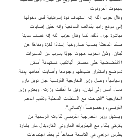
يديعوت أحرونوت.
وقال حزب الله إنه استهدف قوة إسرائيلية لدى دخولها
إلى موقع راميا بقذائف المدفعية وإنه حقق إصابات
مباشرة جراء ذلك. كما وقال حزب الله إنه قصف مدينة
صفد المحتلة بصلية صاروخية إسنادًا لغزة ودفاعًا عن
لبنان. وشنّ الحزب هجومًا جويًّا بسرب من ‏المسيرات
الانقضاضية على معسكر ألياتكيم، مُستهدفةً ‏أماكن
تموضع واستقرار ضباطها وجنودها وأصابت أهدافها بِدقة.
وسياسياً، وصل وزير الخارجية الفرنسية جان نويل بارو
مساء أمس إلى لبنان، وفق ما أعلنت وزارته. ويعتزم وزير
الخارجية “التباحث مع السلطات المحلية وتقديم الدعم
الفرنسي، وخصوصاً الإنساني”.
ويستهل وزير الخارجية الفرنسي لقاءاته الرسمية من
بكركي بلقاء مع البطريرك الماروني الكاردينال مار بشارة
بطرس الراعي في التاسعة صباحاً ثم يعقد اجتماعات