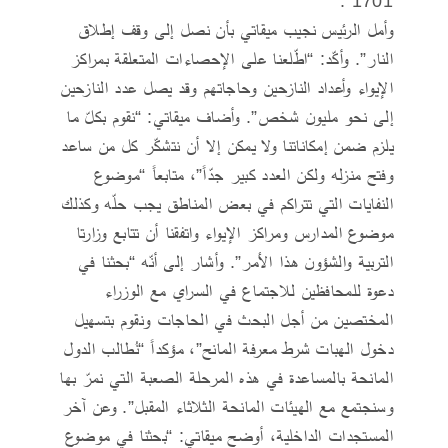
1701”.
وأمل الرئيس نجيب ميقاتي بأن نصل إلى وقف إطلاق
النار”. وأكّد: “اطّلعنا على الإحصاءات المتعلقة بمراكز
الإيواء وأعداد النازحين وحاجاتهم وقد يصل عدد النازحين
إلى نحو مليون شخص”. وأضاف ميقاتي: “نقوم بكلّ ما
يلزم ضمن إمكاناتنا ولا يمكن إلا أن نتشكّر كل من ساعد
وفتح منزله ولكن العدد كبير جدّاً”، متابعاً “موضوع
النفايات التي تتراكم في بعض المناطق يجب حلّه وكذلك
موضوع المدارس ومراكز الإيواء واتفقنا أن تتابع وزارتا
التربية والشؤون هذا الأمر”. وأشار إلى أنّه “بحثنا في
دعوة للمحافظين للاجتماع في السراي مع الوزراء
المختصين من أجل البحث في الحاجات ونقوم بتسهيل
دخول الهبات شرط معرفة المانح”، مؤكداً “نُطالب الدول
المانحة بالمساعدة في هذه المرحلة الصعبة التي نمرّ بها
وسنجتمع مع الهيئات المانحة الثلاثاء المقبل”. وعن آخر
المستجدات الداخلية، أوضح ميقاتي: “بحثنا في موضوع