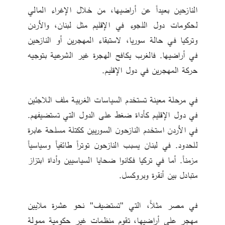
النازحين بعيداً عن أراضيها، من خلال الإغراء المالي 
لحكومات دول اللجوء في الإقليم مثل لبنان، والأردن 
وتركيا في حالة سوريا، لاستبقاء المهجرين أو النازحين 
في أراضيها. فالغرب يكافح الهجرة غير الشرعية بتوجيه 
حركة المهجرين في دول الإقليم. 
في مرحلة معينة تستخدم السياسات الغربية ملف اللاجئين 
في دول الإقليم كأداة ضغط على الدول التي تستضيفهم. 
في الأردن استخدم النازحون السوريين ككتلة مسلحة عابرة 
للحدود. في لبنان يسبب النازحون توتراً طائفياً وسياسياً 
مزمناً. أما في تركيا فكانوا ضحايا السياسيين وأداة ابتزاز 
متبادل بين أنقرة وبروكسل. 
في مصر مثلاً، التي "تستضيف" نحو عشرة ملايين 
مهجر على أراضيها، تقوم منظمات غير حكومية ممولة 