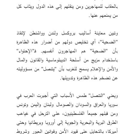
بالعقاب للمهاجرين ومن ينقلهم إلى هذه الدول ويثاب كل 
من يمنعهم عنها. 
وتبين معاينة أساليب بروكسل ولندن وواشنطن لإنقاذ 
"الضحية"، أي تخليص دولهم من أضرار هذه الظاهرة 
بأن "الضحية" هم المهاجرون أنفسهم. فـ"الإحتواء" 
باستخدام مزيج من أسلحة الديبلوماسية والقانون والمال 
والأمن والإعلام يسمح للغرب بأن "يتنصل" من مسؤوليته 
عن تضخم هذه الظاهرة وتدويلها.
ويعني "التنصل" طمس الأسباب التي أجبرت العرب في 
سوريا والعراق والسودان والصومال ولبنان واليمن وتونس 
ومن قبلهم جميعاً الفلسطينيون، على الترحل في غياهب 
الطرق البرية والبحرية والجوية إلى أوروبا وبريطانيا وحتى 
أميركا، بالتحايل على قيود الأمن وقوانين العبور وشروط 