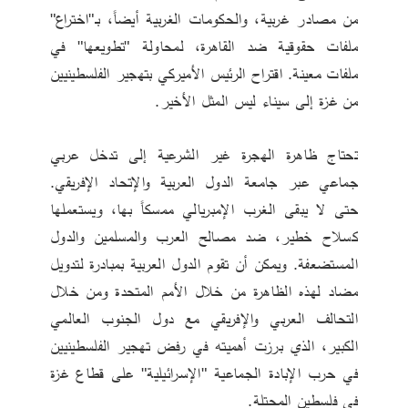
من مصادر غربية، والحكومات الغربية أيضاً، بـ"اختراع" 
ملفات حقوقية ضد القاهرة، لمحاولة "تطويعها" في 
ملفات معينة. اقتراح الرئيس الأميركي بتهجير الفلسطينيين 
من غزة إلى سيناء ليس المثل الأخير.
تحتاج ظاهرة الهجرة غير الشرعية إلى تدخل عربي 
جماعي عبر جامعة الدول العربية والإتحاد الإفريقي. 
حتى لا يبقى الغرب الإمبريالي ممسكاً بها، ويستعملها 
كسلاح خطير، ضد مصالح العرب والمسلمين والدول 
المستضعفة. ويمكن أن تقوم الدول العربية بمبادرة لتدويل 
مضاد لهذه الظاهرة من خلال الأمم المتحدة ومن خلال 
التحالف العربي والإفريقي مع دول الجنوب العالمي 
الكبير، الذي برزت أهميته في رفض تهجير الفلسطينيين 
في حرب الإبادة الجماعية "الإسرائيلية" على قطاع غزة 
في فلسطين المحتلة.   