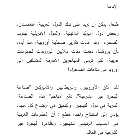
الإقامة.
طبعاً، يمكن أن نزيد على تلك الدول العربية، أفغانستان، 
وبعض دول أميركا اللاتينية، والدول الإفريقية جنوب 
الصحراء. وقد أفادت تقارير صحفية أوروبية، منذ أيام، 
بأن بروكسل دفعت مئات ملايين اليوروهات لحكومات 
عربية، لكي ترمي المهاجرين الأفارقة المتسللين إلى 
أوروبا في متاهات الصحراء!.
لقد أتقن الأوروبيون والبريطانيين والأميركان "صناعة 
الهجرة غير الشرعية". تقع "مناجم" هذه "الصناعة" 
السرية في دول التهجير. والتدقيق في أوضاع كل منها، 
يؤدي إلى استنتاج واحد، قاطع : أن الحكومات الغربية 
هي المسبب الرئيسي للتهجير، ولظاهرة الهجرة غير 
الشرعية في العالم.