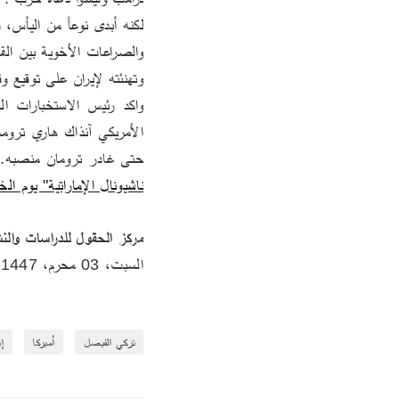
وتهنئته لإيران على توقيع و
حتى غادر ترومان منصبه.. 
ناشيونال الإماراتية" يوم الخميس، 6
مركز الحقول للدراسات والن
‏السبت‏، 03‏ محرم‏، 1447 الموافق ‏28‏ حزيران‏، 2025
تركي الفيصل
أميركا
إ