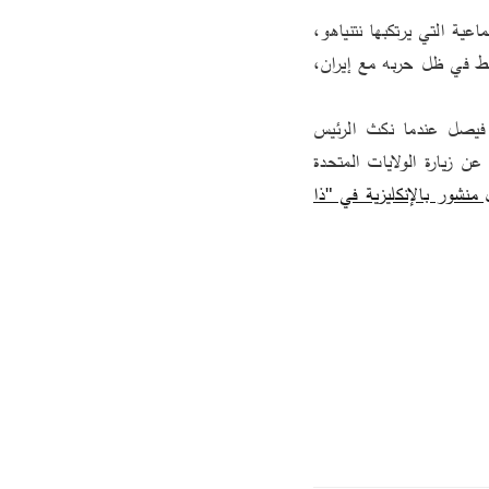
لكنه أبدى نوعاً من اليأس، قائلاً : "مع ذلك، لا أستطيع فعل شيء حيال ازدواجية المعايير، والإبادة الجماعية التي يرتكبها نتنياهو، 
والصراعات الأخوية بين القادة الفلسطينيين، وجبن أوروبا، ووعد ترامب بإحلال السلام في الشرق الأوسط في ظل حربه مع إيران، 
واكد رئيس الاستخبارات السعودي السابق بأن "ما سأفعله هو أن أحذو حذو والدي الراحل الملك فيصل عندما نكث الرئيس 
الأمريكي آنذاك هاري ترومان بوعود سلفه فرانكلين دي روزفلت وساهم في نشأة إسرائيل.. امتنع والدي عن زيارة الولايات المتحدة 
المقال منشور بالإنكليزية في "ذا 