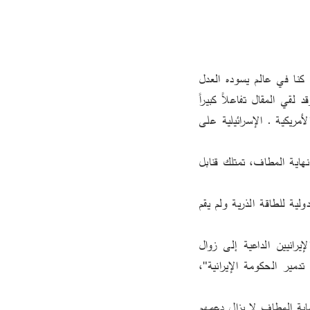
ترجمة الحقول / خاص ـ بيروت : قال رئيس الاستخبارات السعودي السابق الأمير تركي الفيصل "لو كنا في عالم يسوده العدل 
لرأينا قنابل قاذفات "بي-2" الأمريكية تمطر ديمونا النووي الإسرائيلي ومواقع أخرى بدلا من إيران". وقد لقي المقال تفاعلاً كبيراً 
على صفحات التواصل الإجتماعي، حيث أشادت التعليقات بما ورد فيه من تقييم للحرب العدوانية الأمريكية ـ الإسرائيلية على 
 في نهاية المطاف، تمتلك قنابل 
وتابع قائلا: "علاوة على ذلك، لم تنضم إسرائيل إلى تلك المعاهدة وظلت خارج نطاق سلطة الوكالة الدولية للطاقة الذرية ولم يقم 
وانتقد الفيصل "من يبررون الهجوم الإسرائيلي الأحادي على إيران بالإشارة إلى تصريحات القادة الإيرانيين الداعية إلى زوال 
إسرائيل، لأنهم يتجاهلون تصريحات بنيامين نتنياهو منذ توليه رئاسة الوزراء عام 1996، الداعية إلى تدمير الحكومة الإيرانية"، 
ولفت الأمير السعودي أن "من المتوقع أن يُبدي الغرب دعما منافقا لهجوم إسرائيل على إيران.. ففي نهاية المطاف لا يزال دعمهم 