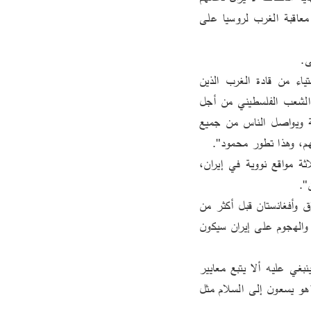
للهجوم الإسرائيلي على فلسطين مستمرا، وإن كانت بعض الدول قد تراجع دعمها مؤخرا". وذكر بأن معاقبة الغرب لروسيا على 
ى.
وأضاف تركي الفيصل : "نحن في العالم العربي لسنا بمنأى" عن هذه الفوضى. وأعرب عن "الاستياء من قادة الغرب الذين 
يستمرون في ترداد مقولات مبتذلة حول معتقداتهم المزعومة، ولحسن الحظ وخاصة فيما يتعلق بنضال الشعب الفلسطيني من أجل 
الاستقلال من الاحتلال الإسرائيلي، رفض عدد كبير من عامة الناس في الغرب مواقف قادتهم الزائفة ويواصل الناس من جميع 
تهم، وهذا تطور محمود".
وقال : "أعطى الرئيس الأمريكي دونالد ترامب مساء السبت، الضوء الأخضر لجيش بلاده لقصف ثلاثة مواقع نووية في إيران، 
".
وفي مقاله أعاد الفيصل إلى الذاكرة أنه غزو واشنطن بقيادة الرئيس الأمريكي آنذاك باراك أوباما، العراق وأفغانستان قبل أكثر من 
عقدين، وكيف عارض ترامب تلك الهجمات، التي كان لها عواقب على هذين البلدين غير مرغوب فيها، والهجوم على إيران سيكون 
واعتبر أن العودة إلى الدبلوماسية ممكنة، لكن : "السيد ترامب على عكس غيره من القادة الغربيين، ينبغي عليه ألا يتبع معايير 
مزدوجة وعليه أن يستمع إلى أصدقائه في السعودية ودول مجلس التعاون الخليجي فهم على عكس نتنياهو يسعون إلى السلام مثل 