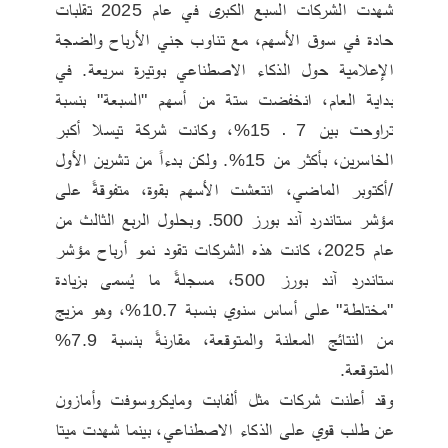
شهدت الشركات السبع الكبرى في عام 2025 تقلبات 
حادة في سوق الأسهم، مع تناوب جني الأرباح والضجة 
الإعلامية حول الذكاء الاصطناعي بوتيرة سريعة. في 
بداية العام، انخفضت ستة من أسهم "السبعة" بنسبة 
تراوحت بين 7 ـ 15%، وكانت شركة تيسلا أكبر 
الخاسرين، بأكثر من 15%. ولكن بدءاً من تشرين الأول 
/أكتوبر الماضي، انتعشت الأسهم بقوة، متفوقةً على 
مؤشر ستاندرد آند بورز 500. وبحلول الربع الثالث من 
عام 2025، كانت هذه الشركات تقود نمو أرباح مؤشر 
ستاندرد آند بورز 500، مسجلةً ما يُسمى بزيادة 
"مختلطة" على أساس سنوي بنسبة 10.7%، وهو مزيج 
من النتائج المعلنة والمتوقعة، مقارنةً بنسبة 7.9% 
المتوقعة. 
وقد أعلنت شركات مثل ألفابت ومايكروسوفت وأمازون 
عن طلب قوي على الذكاء الاصطناعي، بينما شهدت ميتا 