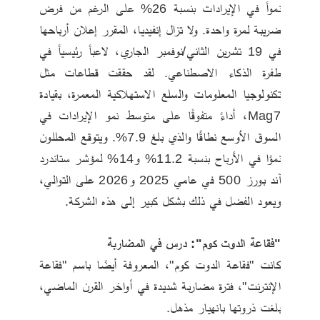
نمواً في الإيرادات بنسبة 26% على الرغم من فرض 
ضريبة لمرة واحدة. ولا تزال إنفيديا، المقرر إعلان أرباحها 
في 19 تشرين الثاني/نوفمبر الجاري، لاعباً رئيسياً في 
طفرة الذكاء الاصطناعي. لقد حققت قطاعات مثل 
تكنولوجيا المعلومات والسلع الاستهلاكية المعمرة، بقيادة 
Mag7، أداءً متفوقًا على متوسط ​​نمو الإيرادات في 
السوق الأوسع نطاقًا والذي بلغ 7.9%. ويتوقع المحللون 
نموًا في الأرباح بنسبة 11.2% و14% لمؤشر ستاندرد 
آند بورز 500 في عامي 2025 و2026 على التوالي، 
ويعود الفضل في ذلك بشكل كبير إلى هذه الشركة.
"فقاعة الدوت كوم": درس في المضاربة
كانت "فقاعة الدوت كوم"، المعروفة أيضًا باسم "فقاعة 
الإنترنت"، فترة مضاربة شديدة في أواخر القرن الماضي، 
بلغت ذروتها بانهيار مذهل. 