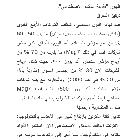
ظهور "فقاعة الذكاء الاصطناعي".
تركيز السوق
عند نهاية القرن الماضي، شكّلت الشركات الأربع الكبرى 
(مايكروسوفت، وسيسكو، وديل، وإنتل) ما بين 50 ـ 60 
% من نمو مؤشر ناسداك. أما اليوم، فتُحقق أكبر عشر 
شركات (بما في ذلك Mag7) ما يقرب من 70 % من 
أرباح مؤشر ستاندرد آند بورز ٥٠٠، حيث تُمثل أرباح 
الشركات الآن 30 % من إجمالي السوق (مقارنةً بأقل 
من 20 % في عام 2000). وبالمقارنة مع بقية شركات 
مؤشر ستاندرد آند بورز 500، باتت قيمة Mag7 
تُضاهي قيمة أسهم شركات التكنولوجيا في تلك الحقبة.
جنون المضاربة وزخمها
تتميز كلتا الفترتين بارتفاع كبير في الاهتمام بالتكنولوجيا: 
الإنترنت آنذاك، والذكاء الاصطناعي الآن. استثمر الأفراد 
بكثافة في التكنولوجيا، مما أدى إلى ارتفاعات سريعة في 