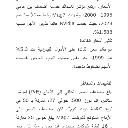
الأسعار. ارتفع مؤشر ناسداك خمسة أضعاف بين عامي 
1995 ـ 2000؛ وشهدت Mag7 زخماً مماثلاً منذ عام 
2023، حيث حققت Nvidia عائداً طويل الأجل بنسبة 
1,588%.
تأثير أسعار الفائدة
مع بقاء سعر الفائدة على الأموال الفيدرالية عند 5.3% 
عام 1999، وهو نفس مستواه اليوم، تتعرض تقييمات 
الأسهم لضغوط متجددة.
التقييمات والمخاطر
يبلغ مضاعف السعر الحالي إلى الأرباح (P/E) لمؤشر 
ستاندرد آند بورز 500، حوالي 27، مقارنةً بـ 50 في 
ذروة "فقاعة دوت كوم"، لكن مضاعف السعر إلى 
الأرباح المتوقع لشركات Mag7 يبلغ حوالي 35 مقارنةً 
بـ 16 لبقية شركات ستاندرد آند بورز. وإذا كان نمو 