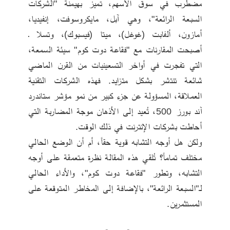
مضطرب في سوق الأسهم، تميز بهيمنة "الشركات 
السبعة الرائعة"، وهي آبل، مايكروسوفت، إنفيديا، 
أمازون، ألفابت (غوغل)، ميتا (فيسبوك)، وتسلا ـ 
أصبحت المقارنات مع "فقاعة دوت كوم" سيئة السمعة، 
التي تفجرت في أواخر التسعينيات من القرن الماضي 
شائعة تنتشر بشكل متزايد. فهذه الشركات التقنية 
العملاقة، المسؤولة عن جزء كبير من نمو مؤشر ستاندرد 
آند بورز 500، تُعيد إلى الأذهان موجة المضاربة التي 
أحاطت بشركات الإنترنت في ذلك الوقت. 
ولكن هل أوجه التشابه قوية حقاً، أم أن الوضع الحالي 
مختلف تماماً؟ تُلقي هذه المقالة نظرة متعمقة على أوجه 
التشابه، وتطور "فقاعة دوت كوم"، والأداء الحالي 
لـ"السبعة الرائعة"، بالإضافة إلى المخاطر المتوقعة على 
المستثمرين.