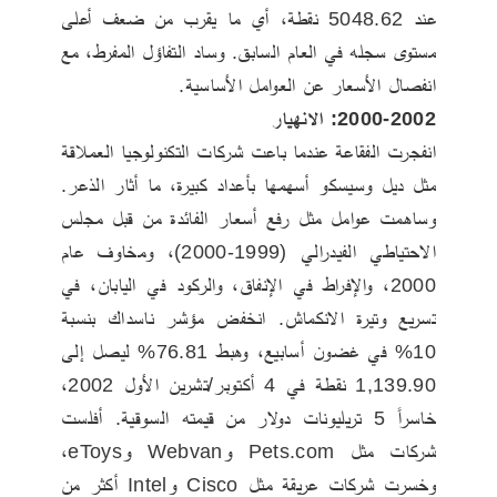
عند 5048.62 نقطة، أي ما يقرب من ضعف أعلى 
مستوى سجله في العام السابق. وساد التفاؤل المفرط، مع 
انفصال الأسعار عن العوامل الأساسية.
2000-2002: الانهيار
انفجرت الفقاعة عندما باعت شركات التكنولوجيا العملاقة 
مثل ديل وسيسكو أسهمها بأعداد كبيرة، ما أثار الذعر. 
وساهمت عوامل مثل رفع أسعار الفائدة من قبل مجلس 
الاحتياطي الفيدرالي (1999-2000)، ومخاوف عام 
2000، والإفراط في الإنفاق، والركود في اليابان، في 
تسريع وتيرة الانكماش. انخفض مؤشر ناسداك بنسبة 
10% في غضون أسابيع، وهبط 76.81% ليصل إلى 
1,139.90 نقطة في 4 أكتوبر/تشرين الأول 2002، 
خاسراً 5 تريليونات دولار من قيمته السوقية. أفلست 
شركات مثل Pets.com وWebvan وeToys، 
وخسرت شركات عريقة مثل Cisco وIntel أكثر من 