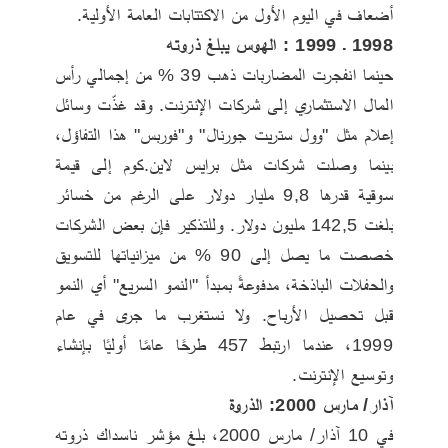
أضعاف في اليوم الأول من الاكتتابات العامة الأولية.
1998 ـ 1999 : الهوس يبلغ ذروته
حينما انفجرت المضاربات ذهب 39 % من إجمالي رأس 
المال الاستثماري إلى شركات الإنترنت. وقد غذّت وسائل 
إعلام مثل "وول ستريت جورنال" و"فوربس" هذا التفاؤل، 
بينما وصلت شركات مثل برايس لاين.كوم إلى قيمة 
سوقية قدرها 9,8 مليار دولار على الرغم من خسائر 
بلغت 142,5 مليون دولار. وللتذكير فإن بعض الشركات 
خصصت ما يصل إلى 90 % من ميزانياتها للتسويق 
والحفلات الباذخة، مدفوعةً بمبدأ "النمو السريع" أي النمو 
قبل تحصيل الأرباح. ولا نستغرب ما جرى في عام 
1999، عندما ارتبط 457 طرحًا عامًا أوليًا بإنشاء 
وتوسيع الإنترنت.
آذار/ مارس 2000: الذروة
في 10 آذار/ مارس 2000، بلغ مؤشر ناسداك ذروته 