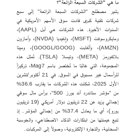
ما هي "الشركات السبعة الرائعة"؟
يشير مصطلح "الشركات السبعة الرائعة" إلى سبع 
شركات تقنية كبرى قادت سوق الأسهم الأمريكية في 
السنوات الأخيرة. هذه الشركات هي آبل (AAPL)، 
ومايكروسوفت (MSFT)، وإنفيديا (NVDA)، وأمازون 
(AMZN)، وألفابت (GOOGL/GOOG)، وميتا 
بلاتفورمز (META)، وتيسلا (TSLA). تُمثل هذه 
المجموعة، التي غالبًا ما تُختصر باسم Mag7، تركيزاً 
للرأسمال غير مسبوق في السوق. في 21 أكتوبر/تشرين 
الأول 2025، شكلت هذه الشركات ما يقارب 36.6% 
من "مؤشر ستاندرد آند بورز 500"، برأس مال سوقي 
إجمالي يزيد عن 22 تريليون دولار أمريكي (19 تريليون 
يورو)، أي ما يعادل 37.4% من إجمالي المؤشر. إذ 
تنبع هيمنتها من ابتكارات الذكاء الاصطناعي، والحوسبة 
السحابية، والتجارة الإلكترونية، وصولاً إلى المركبات.