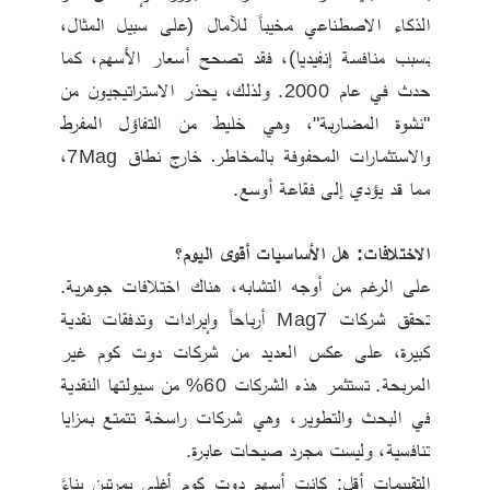
الذكاء الاصطناعي مخيباً للآمال (على سبيل المثال، 
بسبب منافسة إنفيديا)، فقد تصحح أسعار الأسهم، كما 
حدث في عام 2000. ولذلك، يحذر الاستراتيجيون من 
"نشوة المضاربة"، وهي خليط من التفاؤل المفرط 
والاستثمارات المحفوفة بالمخاطرـ خارج نطاق 7Mag، 
مما قد يؤدي إلى فقاعة أوسع.
الاختلافات: هل الأساسيات أقوى اليوم؟ 
على الرغم من أوجه التشابه، هناك اختلافات جوهرية. 
تحقق شركات Mag7 أرباحاً وإيرادات وتدفقات نقدية 
كبيرة، على عكس العديد من شركات دوت كوم غير 
المربحة. تستثمر هذه الشركات 60% من سيولتها النقدية 
في البحث والتطوير، وهي شركات راسخة تتمتع بمزايا 
تنافسية، وليست مجرد صيحات عابرة. 
التقييمات أقل: كانت أسهم دوت كوم أغلى بمرتين بناءً 