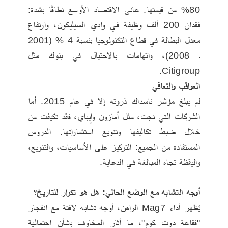
80% من قيمتها. عانى الاقتصاد الأوسع نطاقًا بشدة: 
فقدان 200 ألف وظيفة في وادي السيليكون، وارتفاع 
معدل البطالة في قطاع التكنولوجيا بنسبة 4 % (2001 
ـ 2008)، واتهامات بالاحتيال في بنوك مثل 
Citigroup.
العواقب والتعافي
لم يبلغ مؤشر ناسداك ذروته إلا في عام 2015. أما 
الشركات التي نجت، مثل أمازون وإيباي، فقد تكيفت من 
خلال ضبط تكاليفها وتنويع استثماراتها. الدروس 
المستفادة من الجميع: التركيز على الأساسيات، والتنويع، 
واليقظة تجاه المبالغة في الدعاية.
أوجه التشابه مع الوضع الحالي: هل هو تكرار للتاريخ؟
يُظهر أداء Mag7 الراهن، أوجه تشابه لافتة مع انفجار 
"فقاعة دوت كوم"، ما أثار المخاوف بشأن احتمالية 