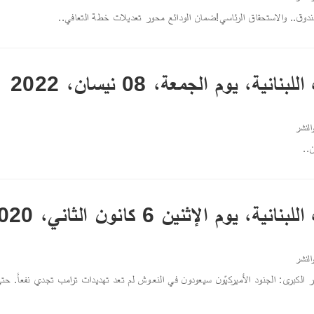
صندوق.. والاستحقاق الرئاسي!ضمان الودائع محور تعديلات خطة التعافي..
 يوم ‏‏‏‏‏الجمعة، 08‏ نيسان‏، 2022
النشر
..
 يوم الإثنين 6 كانون الثاني، 2020
النشر
 الكبرى: الجنود الأميركيّون سيعودون في النعــوش لم تعد تهديدات ترامب تجدي نفعاً. ح