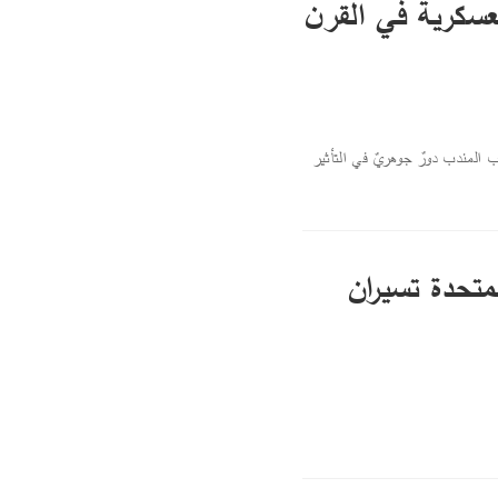
لعسكرية في القرن
حرب أكتوبر 1973م؛ فقد كان لإغلاق باب المندب دورٌ جوهريٌ في التأثير
لمتحدة تسيران