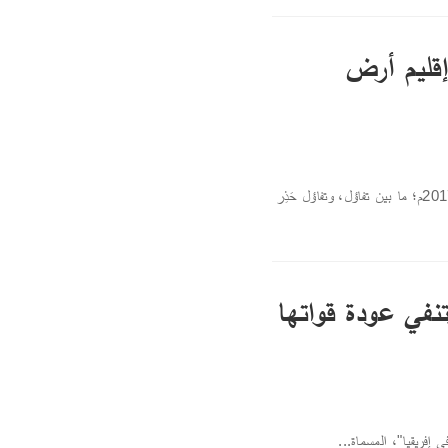
إقليم أرض
بخلاف التوقعات التي صاحبت تولّي الرئيس الصومالي محمد عبد الله "فرماجو" في عام 2017م؛ ما بين تفاؤل، وتفاؤل حَذِر
تنفي عودة قواتها
 إفريقيا"، المسماة...