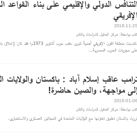
لتنافس الدولي والإقليمي على بناء القواعد ا
لإفريقي
2018-11-2
تب بواسطة: مركز الحقول للدراسات والنشر
اكتسبت منطقة القرن الإفريقي أهميةً كبرى عقب 
لى مجريات الحرب المصرية...
رامب عاقب إسلام آباد : باكستان والولايات ا
لى مواجهة، والصين حاضرة!
2018-01-0
تب بواسطة: مركز الحقول للدراسات والنشر
ررت باكستان تعليق تعاونها مع الولايات المتحدة في المجالين العسكري والاستخباري.