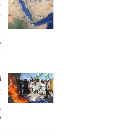
ا
ا
5
ك
ع
ت
إ
6
ك
ق