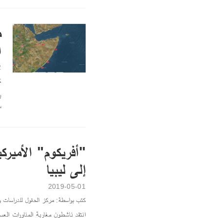
م
ا
2
ك
س
"أفريكوم" الأميرك
إلى ليبيا
2019-05-01
كتب بواسطة: مركز الحقول للدراسات و
انتقد ناشطون مغاربة المناورات العس