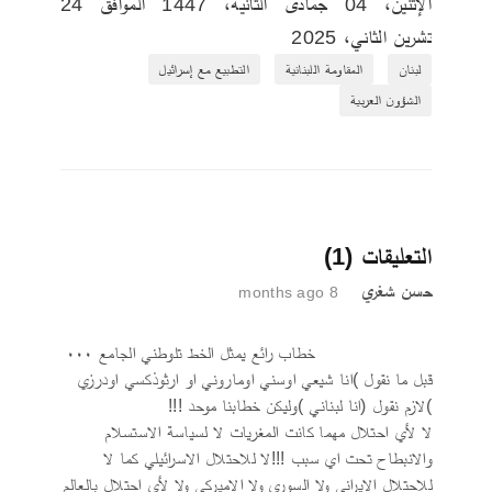
الإثنين‏، 04‏ جمادى الثانية‏، 1447 الموافق ‏24‏ 
تشرين الثاني‏، 2025
لبنان
المقاومة اللبنانية
التطبيع مع إسرائيل
الشؤون العربية
التعليقات (1)
حسن شغري
8 months ago
                    خطاب رائع يمثل الخط تلوطني الجامع ٠٠٠
قبل ما نقول )انا شيعي اوسني اوماروني او ارثوذكسي اودرزي 
)لازم نقول (انا لبناني )وليكن خطابنا موحد !!!
لا لأي احتلال مهما كانت المغريات لا لسياسة الاستسلام 
والانبطاح تحت اي سبب !!!لا للاحتلال الاسرائيلي كما لا 
للاحتلال الايراني ولا السوري ولا الاميركي ولا لأي احتلال بالعالم 