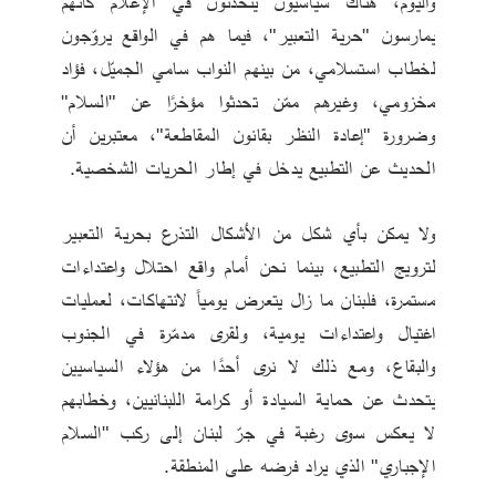
واليوم، هناك سياسيون يتحدثون في الإعلام كأنهم 
يمارسون "حرية التعبير"، فيما هم في الواقع يروّجون 
لخطاب استسلامي، من بينهم النواب سامي الجميّل، فؤاد 
مخزومي، وغيرهم ممّن تحدثوا مؤخرًا عن "السلام" 
وضرورة "إعادة النظر بقانون المقاطعة"، معتبرين أن 
الحديث عن التطبيع يدخل في إطار الحريات الشخصية.
ولا يمكن بأي شكل من الأشكال التذرع بحرية التعبير 
لترويج التطبيع، بينما نحن أمام واقع احتلال واعتداءات 
مستمرة، فلبنان ما زال يتعرض يومياً لانتهاكات، لعمليات 
اغتيال واعتداءات يومية، ولقرى مدمّرة في الجنوب 
والبقاع، ومع ذلك لا نرى أحدًا من هؤلاء السياسيين 
يتحدث عن حماية السيادة أو كرامة اللبنانيين، وخطابهم 
لا يعكس سوى رغبة في جرّ لبنان إلى ركب "السلام 
الإجباري" الذي يراد فرضه على المنطقة.