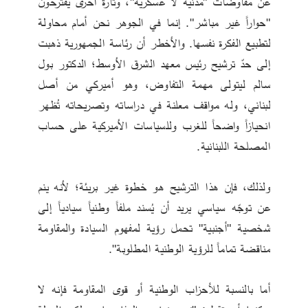
عن مفاوضات "مدنية لا عسكرية"، وتارة أخرى يقترحون 
"حواراً غير مباشر". إنما في الجوهر نحن أمام محاولة 
لتطبيع الفكرة نفسها. والأخطر أن رئاسة الجمهورية ذهبت 
إلى حدّ ترشيح رئيس معهد الشرق الأوسط؛ الدكتور بول 
سالم ليتولى مهمة التفاوض، وهو أميركي من أصل 
لبناني، وله مواقف معلنة في دراساته وتصريحاته تُظهر 
انحيازاً واضحاً للغرب وللسياسات الأميركية على حساب 
المصلحة اللبنانية.
ولذلك، فإن هذا الترشيح هو خطوة غير بريئة؛ لأنه ينم 
عن توجّه سياسي يريد أن يُسند ملفاً وطنياً سيادياً إلى 
شخصية "أجنبية" تحمل رؤية لمفهوم السيادة والمقاومة 
مناقضة تماماً للرؤية الوطنية المطلوبة". 
أما بالنسبة للأحزاب الوطنية أو قوى المقاومة فإنه لا 