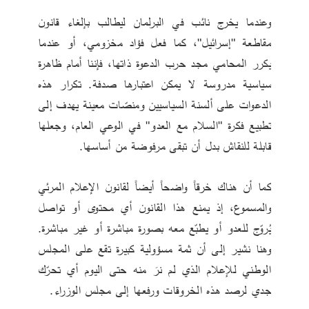
وعندما يخرج نائب في البرلمان ليطالب بإلغاء قانون 
مقاطعة "إسرائيل"، كما فعل فؤاد مخزومي، أو عندما 
يكرر المحامي مجد حرب الدعوة ذاتها، فإننا أمام ظاهرة 
سياسية مدروسة لا يمكن اعتبارها صدفة. تكرار هذه 
الدعوات على ألسنة السياسيين ومنصّات معينة يهدف إلى 
تطبيع فكرة "السلام مع العدو" في الوعي العام، وجعلها 
قابلة للنقاش بدل أن تبقى مرفوضة من أساسها.
كما أن هناك خرقاً واضحاً أيضاً لقانون الإعلام المرئي 
والمسموع، إذ يمنع هذا القانون أي محتوى أو تواصل 
يُروّج للعدو أو يطبّع معه بصورة مباشرة أو غير مباشرة. 
وهنا نشير إلى أن ثمة مسؤولية كبيرة تقع على المجلس 
الوطني للإعلام الذي لم نرَ منه حتى اليوم أي تحرّك 
جدي لرصد هذه الخروقات ورفعها إلى مجلس الوزراء.