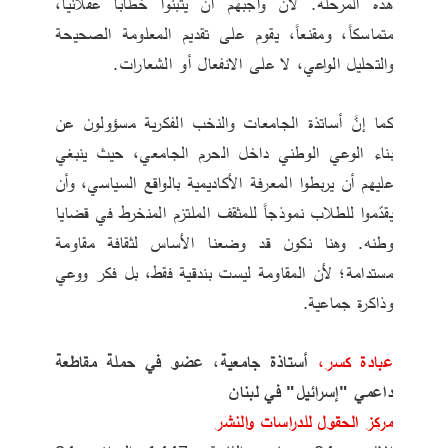
هذه المرحلة. لأن واجبهم أن يتبنّوا خطاباً عقلانياً، 
متماسكاً، ومقنعاً، يقوم على تقديم المعلومة الصحيحة 
والتحليل الواعي، لا على الانفعال أو الشعارات.
كما إنَّ أساتذة الجامعات والنخب الفكرية مسؤولون عن 
بناء الوعي الوطني داخل الحرم الجامعي، حيث ينبغي 
عليهم أن يربطوا المعرفة الأكاديمية بالواقع السياسي، وأن 
يقدّموا للطلاب نموذجاً للمثقف الملتزم المنخرط في قضايا 
وطنه. وهنا نكون قد وضعنا الأساس لثقافة مقاومة 
مستدامة؛ لأن المقاومة ليست بندقية فقط، بل فكر ووعي 
وذاكرة جماعية.
عبادة كسر،
 أستاذة جامعية، عضو في حملة مقاطعة 
داعمي "إسرائيل" في لبنان
مركز الحقول للدراسات والنشر