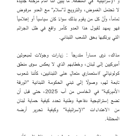
و"الإسرائيلية" في المنطقة. ما يُبيّن أننا أمام مرحلة جديدة 
لا تحتمل الغموض، والترويج لـ"سلام" مع العدو مرفوض 
تماماً، وأنَّ كل من يقوم بذلك سواءً كان سياسياً أو إعلامياً 
فهو يمهد لقبول هذا العدو كأمر واقع في ظل الجرائم 
التي يرتكبها بحق الشعب اللبناني.
مذاك، نرى مساراً متدرجاً : زيارات وجولات لمبعوثين 
أميركيين إلى لبنان، وخطابهم الذي لا يعكس سوى منطق 
كولونيالي /استعماري متعالٍ على اللبنانيين، كأننا شعوب 
تابعة لهم، وصولًا إلى تبني الحكومة اللبنانية "الورقة 
الأميركية" في الخامس من آب 2025، حتى قبل أن 
تضع إستراتيجية دفاعية وطنية تحدد كيفية حماية لبنان 
من الاعتداءات "الإسرائيلية" وكيفية تحرير أرضه 
المحتلة.