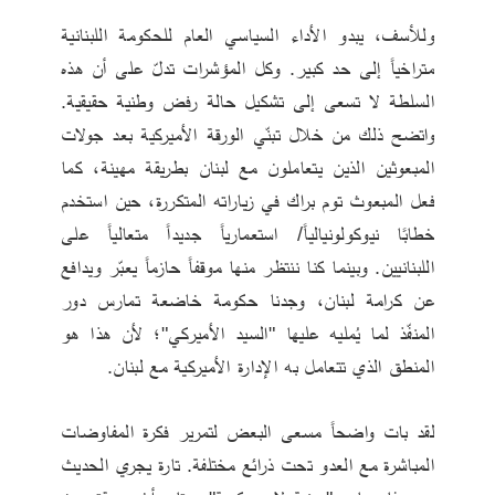
وللأسف، يبدو الأداء السياسي العام للحكومة اللبنانية 
متراخياً إلى حد كبير. وكل المؤشرات تدلّ على أن هذه 
السلطة لا تسعى إلى تشكيل حالة رفض وطنية حقيقية. 
واتضح ذلك من خلال تبنّي الورقة الأميركية بعد جولات 
المبعوثين الذين يتعاملون مع لبنان بطريقة مهينة، كما 
فعل المبعوث توم براك في زياراته المتكررة، حين استخدم 
خطابًا نيوكولونيالياً/ استعمارياً جديداً متعالياً على 
اللبنانيين. وبينما كنا ننتظر منها موقفاً حازماً يعبّر ويدافع 
عن كرامة لبنان، وجدنا حكومة خاضعة تمارس دور 
المنفّذ لما يُمليه عليها "السيد الأميركي"؛ لأن هذا هو 
المنطق الذي تتعامل به الإدارة الأميركية مع لبنان.
لقد بات واضحاً مسعى البعض لتمرير فكرة المفاوضات 
المباشرة مع العدو تحت ذرائع مختلفة. تارة يجري الحديث 