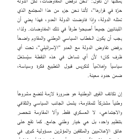
يمكنها أن تقول: "نحن نرفض المفاوضات، لكن الدولة 
حرّة في قرارها"، لأننا نحن جزء من هذا المجتمع الذي 
تمثله الدولة، وإذا فاوضت الدولة العدو، فهذا يعني أن 
اللبنانيين جميعاً أصبحوا طرفاً في تلك المفاوضات. ولذا، 
يجب أن يكون الخطاب السياسي الوطني والمقاوم واضحاً 
برفض تفاوض الدولة مع العدو "الإسرائيلي"، تحت أي 
ظرف كان؛ لأن أي تساهل في هذه النقطة سيُستغلّ 
سياسياً وإعلامياً لتكريس قبول التطبيع فكرة وسياسة، 
ضمن حدود معينة.
إن تكاتف القوى الوطنية هو ضرورة لازمة لتضع مشروعاً 
وطنياً مشتركاً للمقاومة، يشمل الجانب السياسي والثقافي 
والاجتماعي، لا العسكري فقط. وألا المقاومة تنحصر 
بتنظيم واحد، بل هي خيار وطني جامع. كما تقع على 
عاتق الإعلاميين والمثقفين والمؤثرين مسؤولية كبرى في 