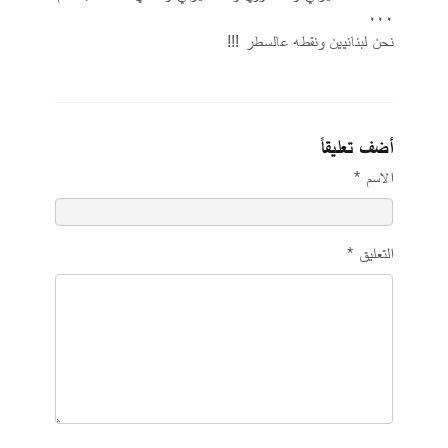
٠٠٠
أضف تعليقاً
الاسم *
التعليق *