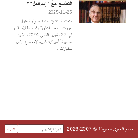
التطبيع مع "إسرائيل"؟
2025-11-25
كتبت الدكتورة عبادة كسر/ الحقول ـ
بيروت : بعد "اتفاق" وقف إطلاق النار
في 27 تشرين الثاني 2024، نشهد
ضغوطاً أميركية كبيرة لإخضاع لبنان
للخيارات...
جميع الحقوق محفوظة © 2007-2026
اشترك