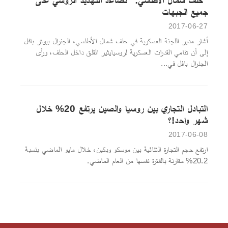
جميع الجبهات
2017-06-27
أشار مدير اللجنة العسكرية في حلف شمال الأطلسي، الجنرال بيوتر بافل
إلى أن تنامي القدرات العسكرية لروسيايثير القلق داخل الحلف، ورأى
الجنرال بافل في...
التبادل التجاري بين روسيا والصين يرتفع 20% خلال
شهر واحد!؟
2017-06-08
ارتفع حجم التجارة الثنائية بين موسكو وبكين، خلال مايو الماضي بنسبة
20.2% مقارنة بالفترة نفسها من العام الماضي.