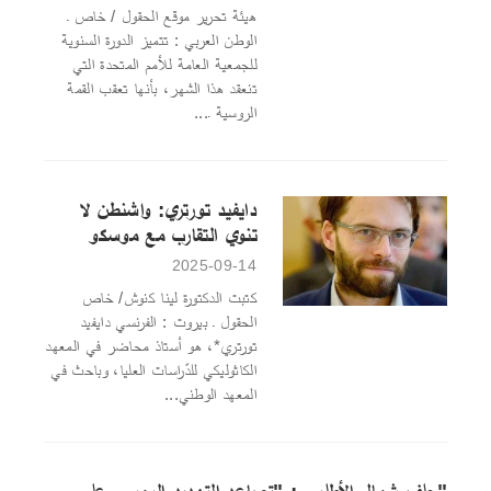
هيئة تحرير موقع الحقول / خاص ـ
الوطن العربي : تتميز الدورة السنوية
للجمعية العامة للأمم المتحدة التي
تنعقد هذا الشهر، بأنها تعقب القمة
الروسية ـ...
دايفيد تورتري: واشنطن لا
تنوي التقارب مع موسكو
2025-09-14
كتبت الدكتورة لينا كنوش/ خاص
الحقول ـ بيروت : الفرنسي دايفيد
تورتري*، هو أستاذ محاضر في المعهد
الكاثوليكي للدّراسات العليا، وباحث في
المعهد الوطني...
"حلف شمال الأطلسي: "تصاعد التهديد الروسي على