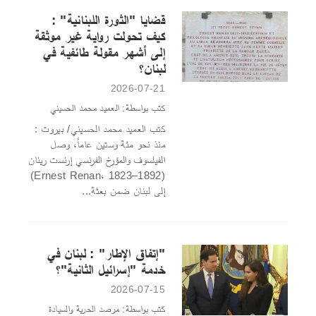
قضايا "الثورة اللبنانية" :
كيف تحولت رواية غير موثقة
إلى أشهر مقولة طائفية في
لبنان؟
2026-07-21
كتب بواسطة: العميد محمد الحسيني
كتب العميد محمد الحسيني/ بيروت :
منذ نحو مئة وستين عاماً، وصل
الفيلسوف والمؤرخ الفرنسي إرنست رينان
(Ernest Renan، 1823–1892)
إلى لبنان ضمن بعثة...
"إتفاق الإطار" : لبنان في
خدمة "إسرائيل الثانية"؟
2026-07-15
كتب بواسطة: مرصد الحرية والسيادة