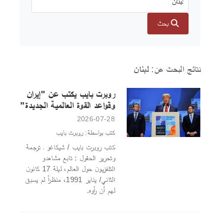
بحث
نتائج البحث عن:
لبنان
روبرت بايب يكتب عن "إيران
وقواعد القوة العالمية الجديدة"
2026-07-28
كتب بواسطة: روبرت بايب
كتب روبرت بايب / شيكاغو ـ ترجمة
وتحرير الحقول : تابع مشاهدو
التلفزيون حول العالم، ليلة 17 كانون
الثاني/ يناير 1991، منظراً لم يسبق
لهم أن رأوه.