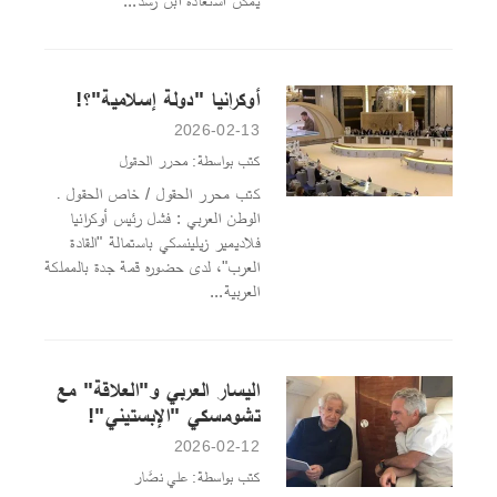
يمكن استعادة ابن رشد...
أوكرانيا "دولة إسلامية"؟!
2026-02-13
كتب بواسطة: محرر الحقول
كتب محرر الحقول / خاص الحقول ـ
الوطن العربي : فشل رئيس أوكرانيا
فلاديمير زيلينسكي باستمالة "القادة
العرب"، لدى حضوره قمة جدة بالمملكة
العربية...
اليسار العربي و"العلاقة" مع
تشومسكي "الإبستيني"!
2026-02-12
كتب بواسطة: علي نصَّار