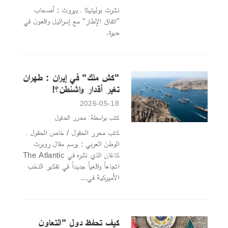
نشرت بوليتيكا ـ بيروت : أصحاب
"اتفاق الإطار" مع إسرائيل واقعون في
حيرة.
"كش ملك" في إيران : طهران
تغير أقدار واشنطن؟!
2026-05-18
كتب بواسطة: محرر الحقول
كتب محرر الحقول / خاص الحقول ـ
الوطن العربي : يرسم مقال روبرت
كاغان الذي نشره في The Atlantic
اتجاهاً واقعياً جديداً في تفكير النخب
الأميركية في...
كيف تحفظ دول "التعاون