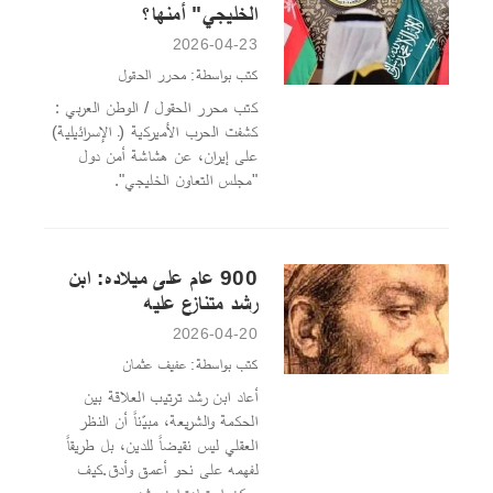
الخليجي" أمنها؟
2026-04-23
كتب بواسطة: محرر الحقول
كتب محرر الحقول / الوطن العربي :
كشفت الحرب الأميركية (ـ الإسرائيلية)
على إيران، عن هشاشة أمن دول
"مجلس التعاون الخليجي".
900 عام على ميلاده: ابن
رشد متنازع عليه
2026-04-20
كتب بواسطة: عفيف عثمان
أعاد ابن رشد ترتيب العلاقة بين
الحكمة والشريعة، مبيّناً أن النظر
العقلي ليس نقيضاً للدين، بل طريقاً
لفهمه على نحو أعمق وأدق.كيف