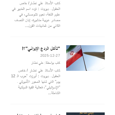
كتب الأستاذ علي نصَّار/ خاص
الحقول ـ بيروت : تردد اسم الخبير في
علوم اللغة، نعوم تشومسكي، في
مصادر عربية منشورة، إبان النصف
الثاني من ثمانينات القرن...
"تآكل الردع الإيراني"؟!
2025-12-27
كتب بواسطة: علي نصَّار
كتب الأستاذ علي نصّار / خاص
الحقول ـ بيروت : أبرزت "حرب الـ 12
يوم" التي شنها المحور الأميركي ـ
"الإسرائيلي"، فعالية القوة الدولتية
الشاملة...