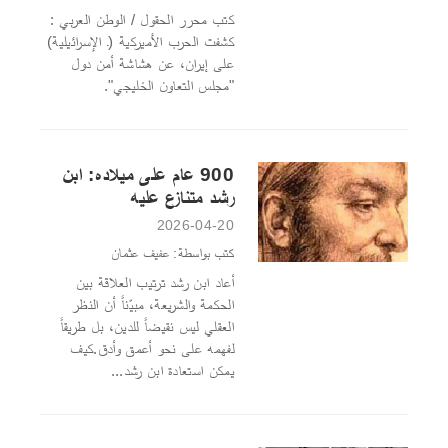
كتب محرر الحقول / الوطن العربي :
كشفت الحرب الأميركية (ـ الإسرائيلية)
على إيران، عن هشاشة أمن دول
"مجلس التعاون الخليجي".
900 عام على ميلاده: ابن
رشد متنازع عليه
2026-04-20
كتب بواسطة: عفيف عثمان
أعاد ابن رشد ترتيب العلاقة بين
الحكمة والشريعة، مبيّناً أن النظر
العقلي ليس نقيضاً للدين، بل طريقاً
لفهمه على نحو أعمق وأدق.كيف
يمكن استعادة ابن رشد...