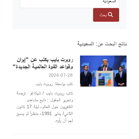
بحث
نتائج البحث عن:
السعودية
روبرت بايب يكتب عن "إيران
وقواعد القوة العالمية الجديدة"
2026-07-28
كتب بواسطة: روبرت بايب
كتب روبرت بايب / شيكاغو ـ ترجمة
وتحرير الحقول : تابع مشاهدو
التلفزيون حول العالم، ليلة 17 كانون
الثاني/ يناير 1991، منظراً لم يسبق
لهم أن رأوه.