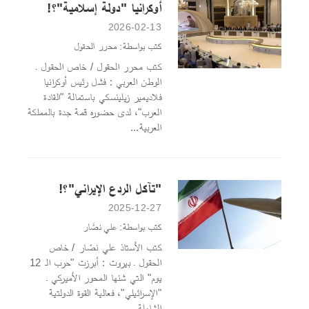
أوكرانيا "دولة إسلامية"؟!
2026-02-13
كتب بواسطة: محرر الحقول
كتب محرر الحقول / خاص الحقول ـ
الوطن العربي : فشل رئيس أوكرانيا
فلاديمير زيلينسكي باستمالة "القادة
العرب"، لدى حضوره قمة جدة بالمملكة
العربية...
"تآكل الردع الإيراني"؟!
2025-12-27
كتب بواسطة: علي نصَّار
كتب الأستاذ علي نصّار / خاص
الحقول ـ بيروت : أبرزت "حرب الـ 12
يوم" التي شنها المحور الأميركي ـ
"الإسرائيلي"، فعالية القوة الدولتية
الشاملة...