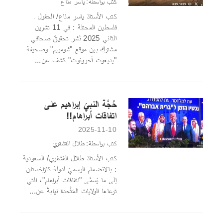
كتب بواسطة: ياسر مناع
كتب الأستاذ ياسر مناع/ الحقول ـ
فلسطين المحتلة : في 11 تشرين
الثاني 2025 نُشر تحقيقٌ صحافي
مشترك بين موقع "شومريم" وصحيفة
"يديعوت أحرونوت" كشف عن...
حُجَّة النبيِّ إبراهيم على
اتفاقات أبراهام!!
2025-11-10
كتب بواسطة: طلال القشقري
كتب الأستاذ طلال القشقري/ السعودية
: بالانضمام الرسميِّ لدولة كازاخستان
إلى ما يُسمَّى "اتفاقات أبراهام"، التي
ترعاها الولايات المَتَّحدة نيابةً عن...