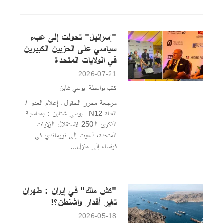
"إسرائيل" تحولت إلى عبء
سياسي على الحزبين الكبيرين
في الولايات المتحدة
2026-07-21
كتب بواسطة: يوسي شاين
مراجعة محرر الحقول ـ إعلام العدو /
القناة N12 ـ يوسي شتاين : بمناسبة
الذكرى الـ250 لاستقلال الولايات
المتحدة، دُعيت إلى نورماندي في
فرنسا، إلى منزل...
"كش ملك" في إيران : طهران
تغير أقدار واشنطن؟!
2026-05-18