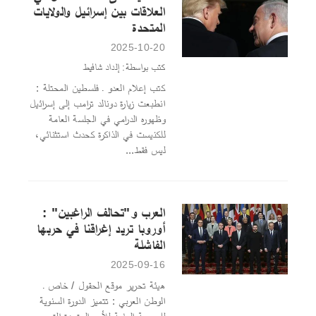
العلاقات بين إسرائيل والولايات
المتحدة
2025-10-20
كتب بواسطة: إلداد شافيط
كتب إعلام العدو ـ فلسطين المحتلة :
انطبعت زيارة دونالد ترامب إلى إسرائيل
وظهوره الدرامي في الجلسة العامة
للكنيست في الذاكرة كحدث استثنائي،
ليس فقط...
العرب و"تحالف الراغبين" :
أوروبا تريد إغراقنا في حربها
الفاشلة
2025-09-16
هيئة تحرير موقع الحقول / خاص ـ
الوطن العربي : تتميز الدورة السنوية