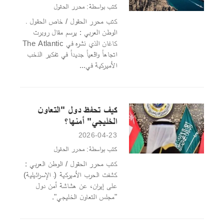
كتب بواسطة: محرر الحقول
كتب محرر الحقول / خاص الحقول ـ
الوطن العربي : يرسم مقال روبرت
كاغان الذي نشره في The Atlantic
اتجاهاً واقعياً جديداً في تفكير النخب
الأميركية في...
كيف تحفظ دول "التعاون
الخليجي" أمنها؟
2026-04-23
كتب بواسطة: محرر الحقول
كتب محرر الحقول / الوطن العربي :
كشفت الحرب الأميركية (ـ الإسرائيلية)
على إيران، عن هشاشة أمن دول
"مجلس التعاون الخليجي".