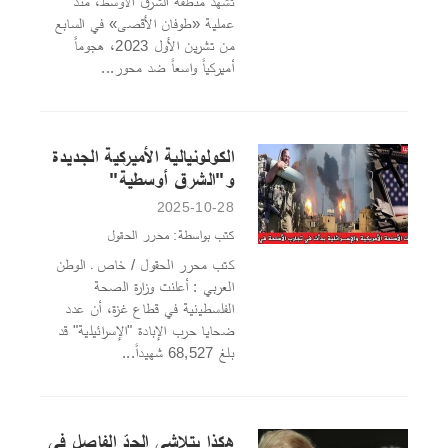
تشهد منطقة الشرق الأوسط، منذ
عملية «طوفان الأقصى» في السابع
من تشرين الأول 2023، هجوماً
أميركياً واسعاً ضد محور...
الكولونيالية الأميركية الجديدة
و"الشرق أوسطية"
2025-10-28
كتب بواسطة: محرر الحقول
كتب محرر الحقول / خاص ـ الوطن
العربي : أعلنت وزارة الصحة
الفلسطينية في قطاع غزة، أن عدد
ضحايا حرب الإبادة "الإسرائيلية" قد
بلغ 68,527 شهيداً...
هكذا يتلاشى الحدّ الفاصل في