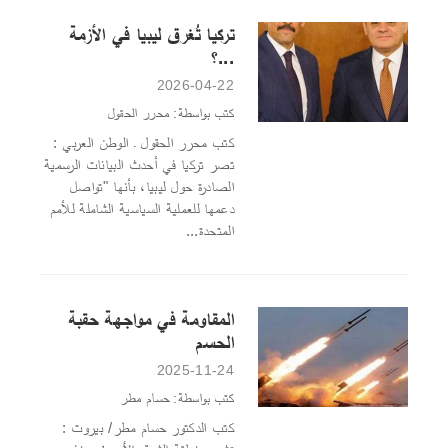
تركيا تُغرق ليبيا في الأزمة
...؟
2026-04-22
كتب بواسطة: محرر الحقول
كتب محرر الحقول ـ الوطن العربي :
تصر تركيا في أحدث البيانات الرسمية
الصادرة حول ليبيا، بأنها "تواصل
دعمها للعملية السياسية الشاملة للأمم
المتحدة...
المقاومة في مواجهة حقبة
الحسم
2025-11-24
كتب بواسطة: حسام مطر
كتب الدكتور حسام مطر/ بيروت :